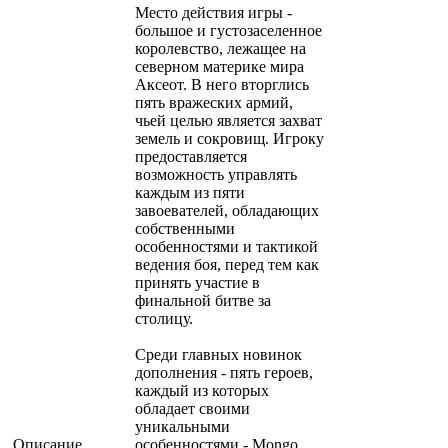
Место действия игры -
большое и густозаселенное
королевство, лежащее на
северном материке мира
Аксеот. В него вторглись
пять вражеских армий,
чьей целью является захват
земель и сокровищ. Игроку
предоставляется
возможность управлять
каждым из пяти
завоевателей, обладающих
собственными
особенностями и тактикой
ведения боя, перед тем как
принять участие в
финальной битве за
столицу.
Среди главных новинок
дополнения - пять героев,
каждый из которых
обладает своими
уникальными
Описание
особенностями - Mongo