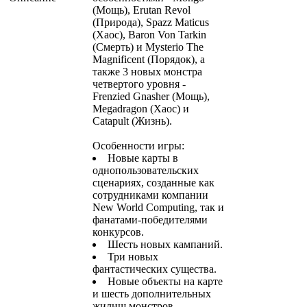
(Мощь), Erutan Revol
(Природа), Spazz Maticus
(Хаос), Baron Von Tarkin
(Смерть) и Mysterio The
Magnificent (Порядок), а
также 3 новых монстра
четвертого уровня -
Frenzied Gnasher (Мощь),
Megadragon (Хаос) и
Catapult (Жизнь).
Особенности игры:
Новые карты в
однопользовательских
сценариях, созданные как
сотрудниками компании
New World Computing, так и
фанатами-победителями
конкурсов.
Шесть новых кампаний.
Три новых
фантастических существа.
Новые объекты на карте
и шесть дополнительных
жилищ монстров.