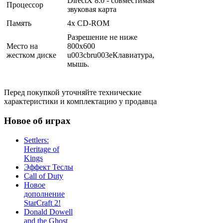
DirectX 8.0 - совместимая
Процессор
звуковая карта
Память
4х CD-ROM
Разрешение не ниже
Место на
800х600
жестком диске
u003cbru003eКлавиатура,
мышь.
Перед покупкой уточняйте технические
характеристики и комплектацию у продавца
Новое об играх
Settlers:
Heritage of
Kings
Эффект Теслы
Call of Duty
Новое
дополнение
StarCraft 2!
Donald Dowell
and the Ghost