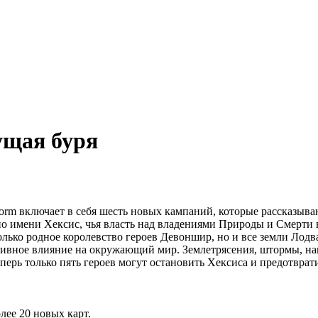
ущая буря
 Storm включает в себя шесть новых кампаний, которые рассказыва
о имени Хексис, чья власть над владениями Природы и Смерти 
олько родное королевство героев Девоншир, но и все земли Лодв
гативное влияние на окружающий мир. Землетрясения, штормы, н
еперь только пять героев могут остановить Хексиса и предотврат
лее 20 новых карт.