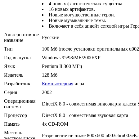
4 новых фантастических существа.
16 новых артефактов.
Новые могущественные герои.
Новые музыкальные темы.
Включает в себя апдейт сетевой игры Гер
Альтернативное
Русский
название
Тип
100 Мб (после установки оригинальных u002
Год выпуска
Windows 95/98/ME/2000/XP
Язык
Pentium II 300 МГц
Издатель
128 Мб
Разработчик
Компьютерная
игра
Серия
2002
Операционная
DirectX 8.0 - совместимая видеокарта класс
система
Процессор
DirectX 8.0 - совместимая звуковая карта
Память
4х CD-ROM
Место на
Разрешение не ниже 800х600 u003cbru003eК
жестком диске