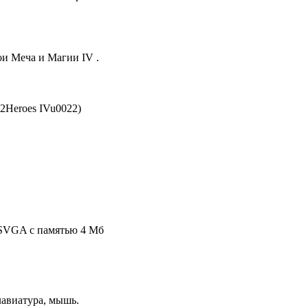
ои Меча и Магии IV .
2Heroes IVu0022)
а SVGA с памятью 4 Мб
лавиатура, мышь.