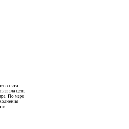
ют о пяти
вызвала цепь
ара. По мере
аводнения
ить