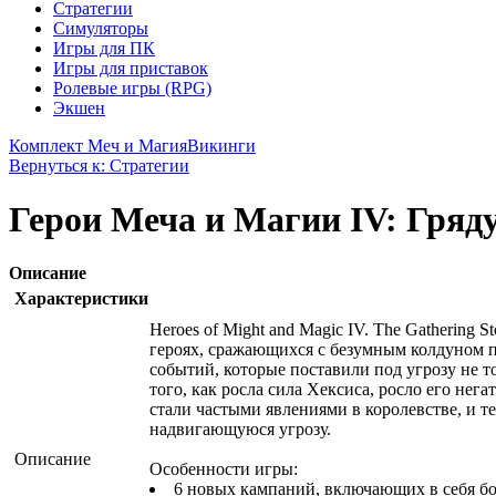
Стратегии
Симуляторы
Игры для ПК
Игры для приставок
Ролевые игры (RPG)
Экшен
Комплект Меч и Магия
Викинги
Вернуться к: Стратегии
Герои Меча и Магии IV: Гряд
Описание
Характеристики
Heroes of Might and Magic IV. The Gathering
героях, cражающихся с безумным колдуном п
событий, которые поставили под угрозу не т
того, как росла сила Хексиса, росло его не
стали частыми явлениями в королевстве, и т
надвигающуюся угрозу.
Описание
Особенности игры:
6 новых кампаний, включающих в себя бо