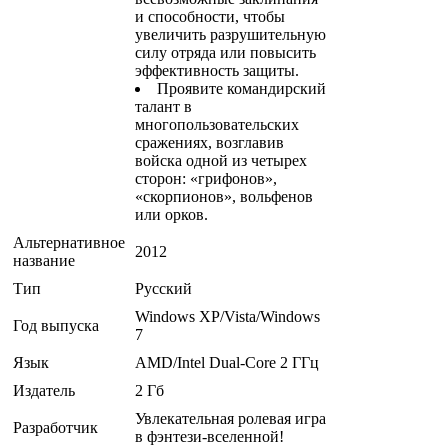
и способности, чтобы
увеличить разрушительную
силу отряда или повысить
эффективность защиты.
Проявите командирский
талант в
многопользовательских
сражениях, возглавив
войска одной из четырех
сторон: «грифонов»,
«скорпионов», вольфенов
или орков.
Альтернативное
2012
название
Тип
Русский
Windows ХР/Vista/Windows
Год выпуска
7
Язык
AMD/Intel Dual-Core 2 ГГц
Издатель
2 Гб
Увлекательная ролевая игра
Разработчик
в фэнтези-вселенной!