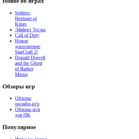
Новое об играх
Settlers:
Heritage of
Kings
Эффект Теслы
Call of Duty
Новое
дополнение
StarCraft 2!
Donald Dowell
and the Ghost
of Barker
Manor
Обзоры игр
Обзоры
онлайн-игр
Обзоры игр
для ПК
Популярное