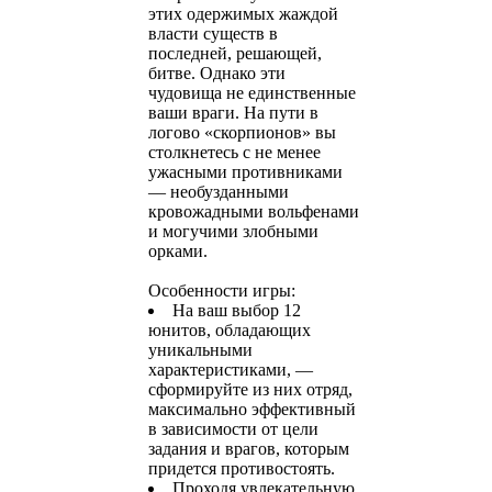
этих одержимых жаждой
власти существ в
последней, решающей,
битве. Однако эти
чудовища не единственные
ваши враги. На пути в
логово «скорпионов» вы
столкнетесь с не менее
ужасными противниками
— необузданными
кровожадными вольфенами
и могучими злобными
орками.
Особенности игры:
На ваш выбор 12
юнитов, обладающих
уникальными
характеристиками, —
сформируйте из них отряд,
максимально эффективный
в зависимости от цели
задания и врагов, которым
придется противостоять.
Проходя увлекательную