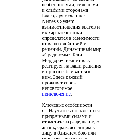
особенностями, сильными
и слабыми сторонами.
Благодаря механике
Nemesis System
взаимоотношения врагов и
их характеристики
определятся в зависимости
от ваших действий и
решений. Динамичный мир
«Средиземье: Тени
Мордора» помнит вас,
реагирует на ваши решения
и приспосабливается к
ним. Здесь каждый
проживет свое -
неповторимое -
приключение
.
Ключевые особенности
Научитесь пользоваться
призрачными силами и
отомстите за разрушенную
жизнь, сражаясь лицом к
лицу в ближнем бою или
скрываясь во мраке и