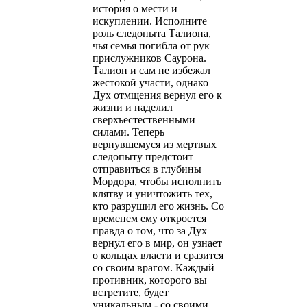
история о мести и
искуплении. Исполните
роль следопыта Талиона,
чья семья погибла от рук
прислужников Саурона.
Талион и сам не избежал
жестокой участи, однако
Дух отмщения вернул его к
жизни и наделил
сверхъестественными
силами. Теперь
вернувшемуся из мертвых
следопыту предстоит
отправиться в глубины
Мордора, чтобы исполнить
клятву и уничтожить тех,
кто разрушил его жизнь. Со
временем ему откроется
правда о том, что за Дух
вернул его в мир, он узнает
о кольцах власти и сразится
со своим врагом. Каждый
противник, которого вы
встретите, будет
уникальным - со своими