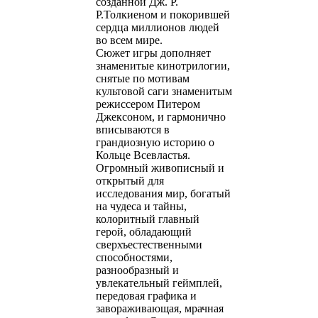
созданной Дж. Р.
Р.Толкиеном и покорившей
сердца миллионов людей
во всем мире.
Сюжет игры дополняет
знаменитые кинотрилогии,
снятые по мотивам
культовой саги знаменитым
режиссером Питером
Джексоном, и гармонично
вписываются в
грандиозную историю о
Кольце Всевластья.
Огромный живописный и
открытый для
исследования мир, богатый
на чудеса и тайны,
колоритный главный
герой, обладающий
сверхъестественными
способностями,
разнообразный и
увлекательный геймплей,
передовая графика и
завораживающая, мрачная