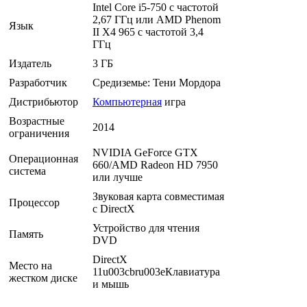
Intel Core i5-750 с частотой
2,67 ГГц или AMD Phenom
Язык
II X4 965 с частотой 3,4
ГГц
Издатель
3 ГБ
Разработчик
Средиземье: Тени Мордора
Дистрибьютор
Компьютерная
игра
Возрастные
2014
ограничения
NVIDIA GeForce GTX
Операционная
660/AMD Radeon HD 7950
система
или лучше
Звуковая карта совместимая
Процессор
c DirectX
Устройство для чтения
Память
DVD
DirectX
Место на
11u003cbru003eКлавиатура
жестком диске
и мышь