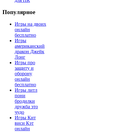
для ПК
Популярное
Игры на двоих
онлайн
бесплатно
Игры
американский
дракон Джейк
Лонг
Игры про
защиту и
оборону
онлайн
бесплатно
Игры литл
пони
бродилки
дружба это
чудо
Игры Кит
виси Кэт
онлайн