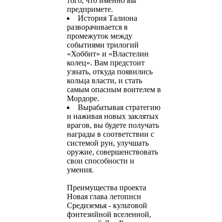
того, что именно вы
предпримете.
История Талиона
разворачивается в
промежуток между
событиями трилогий
«Хоббит» и «Властелин
колец». Вам предстоит
узнать, откуда появились
кольца власти, и стать
самым опасным воителем в
Мордоре.
Вырабатывая стратегию
и наживая новых заклятых
врагов, вы будете получать
награды в соответствии с
системой рун, улучшать
оружие, совершенствовать
свои способности и
умения.
Преимущества проекта
Новая глава летописи
Средиземья - культовой
фэнтезийной вселенной,