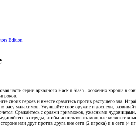
tors Edition
е
 новая часть серии аркадного Hack n Slash - особенно хороша в со
игроков.
те своих героев и вместе сразитесь против растущего зла. Играй
вую расу малахимов. Улучшайте свое оружие и доспехи, развивай
 хочется. Сражайтесь с ордами гриммоков, ужасными чудовищами
единяйтесь в отряды, чтобы использовать мощные коллективны
тороне или друг против друга вне сети (2 игрока) и в сети (4 иг