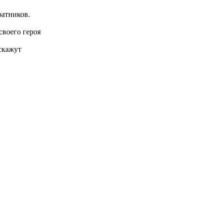
ратников.
своего героя
скажут