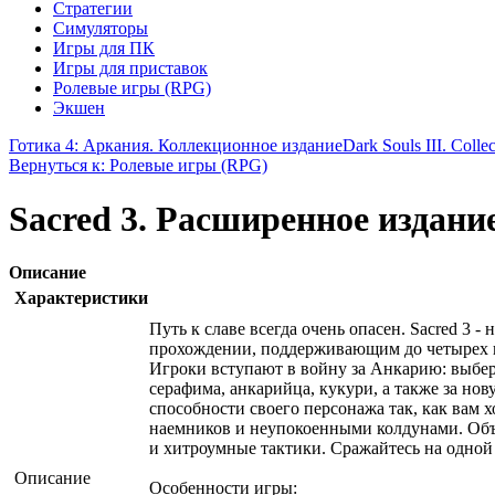
Стратегии
Симуляторы
Игры для ПК
Игры для приставок
Ролевые игры (RPG)
Экшен
Готика 4: Аркания. Коллекционное издание
Dark Souls III. Collec
Вернуться к: Ролевые игры (RPG)
Sacred 3. Расширенное издани
Описание
Характеристики
Путь к славе всегда очень опасен. Sacred 3 -
прохождении, поддерживающим до четырех 
Игроки вступают в войну за Анкарию: выбери
серафима, анкарийца, кукури, а также за но
способности своего персонажа так, как вам
наемников и неупокоенными колдунами. Объ
и хитроумные тактики. Сражайтесь на одной с
Описание
Особенности игры: