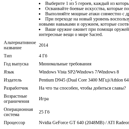
Выберите 1 из 5 героев, каждый из кото
Осваивайте боевые искусства, которые по
Выполняйте мощные атаки совместно с др
При переходе на новый уровень воспольз
новыми навыками и оружием, которые соотв
Ваше оружие оживет при помощи оружейн
интересные вещи о мире Sacred.
Альтернативное
2014
название
Тип
4 Гб
Год выпуска
Минимальные требования
Язык
Windows Vista SP2/Windows 7/Windows 8
Издатель
Pentium D945 (Dual Core 3400 МГц)/Athlon 6
Разработчик
На что ты способен, чтобы добиться славы?
Возрастные
Игра
ограничения
Операционная
25 Гб
система
Процессор
Nvidia GeForce GT 640 (2048MB) / ATI Rade