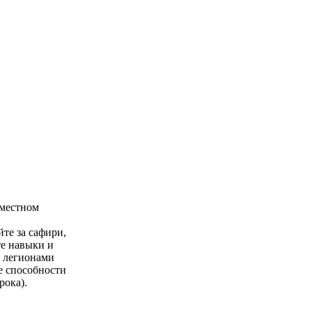
вместном
те за сафири,
те навыки и
, легионами
е способности
рока).