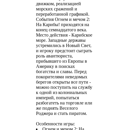
движком, реализацией
морских сражений и
переработанной графикой.
События Огнем и мечом 2:
На Карибы! приходятся на
конец семнадцатого века.
Место действия - Карибское
море. Западные державы
устремились в Новый Свет,
и игроку предстоит сыграть
роль авантюриста,
прибывшего из Европы в
Америку в поисках
богатства и славы. Перед
покорителями неведомых
берегов открыты все пути -
можно поступить на службу
к одной из колониальных
империй, попытаться
разбогатеть на торговле или
же поднять Веселого
Роджера и стать пиратом.
Особенности игры:
Огнем и мечом 2: На