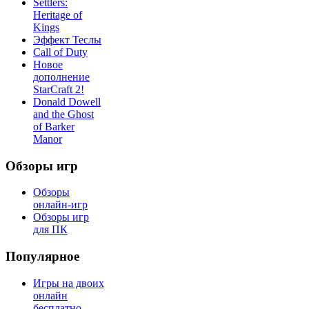
Settlers:
Heritage of
Kings
Эффект Теслы
Call of Duty
Новое
дополнение
StarCraft 2!
Donald Dowell
and the Ghost
of Barker
Manor
Обзоры игр
Обзоры
онлайн-игр
Обзоры игр
для ПК
Популярное
Игры на двоих
онлайн
бесплатно