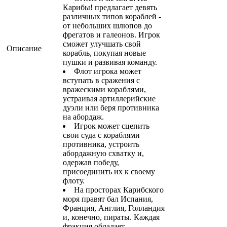
Карибы! предлагает девять
различных типов кораблей -
от небольших шлюпов до
фрегатов и галеонов. Игрок
сможет улучшать свой
Описание
корабль, покупая новые
пушки и развивая команду.
Флот игрока может
вступать в сражения с
вражескими кораблями,
устраивая артиллерийские
дуэли или беря противника
на абордаж.
Игрок может сцепить
свои суда с кораблями
противника, устроить
абордажную схватку и,
одержав победу,
присоединить их к своему
флоту.
На просторах Карибского
моря правят бал Испания,
Франция, Англия, Голландия
и, конечно, пираты. Каждая
фракция обладает