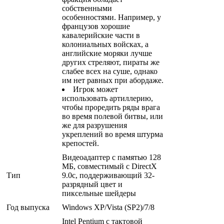
собственными
особенностями. Например, у
французов хорошие
кавалерийские части в
колониальных войсках, а
английские моряки лучше
других стреляют, пираты же
слабее всех на суше, однако
им нет равных при абордаже.
Игрок может
использовать артиллерию,
чтобы проредить ряды врага
во время полевой битвы, или
же для разрушения
укреплений во время штурма
крепостей.
Видеоадаптер с памятью 128
МБ, совместимый с DirectX
Тип
9.0с, поддерживающий 32-
разрядный цвет и
пиксельные шейдеры
Год выпуска
Windows XP/Vista (SP2)/7/8
Intel Pentium с тактовой