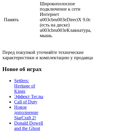
Широкополосное
подключение к сети
Интернет
Память
u003cbru003eDirectX 9.0c
(есть на диске)
u003cbru003eКлавиатура,
мышь.
Перед покупкой уточняйте технические
характеристики и комплектацию у продавца
Новое об играх
Settlers:
Heritage of
Kings
Эффект Теслы
Call of Duty
Новое
дополнение
StarCraft 2!
Donald Dowell
and the Ghost