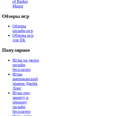
of Barker
Manor
Обзоры игр
Обзоры
онлайн-игр
Обзоры игр
для ПК
Популярное
Игры на двоих
онлайн
бесплатно
Игры
американский
дракон Джейк
Лонг
Игры про
защиту и
оборону
онлайн
бесплатно