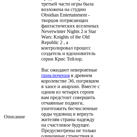
третьей части игры была
возложена на студию
Obsidian Entertainment -
творцов потрясающих
фантастических вселенных
Neverwinter Nights 2 и Star
Wars: Knights of the Old
Republic 2 , а
контролировал процесс
создатель и вдохновитель
серии Крис Тейлор.
Вас ожидают невероятные
приключения
в древнем
королевстве Эб, погрязшем
в хаосе и анархии. Вместе с
одним из четырех героев
вам предстоит совершить
отчаянные подвиги,
уничтожить бесчисленные
орды чудовищ и вернуть
Описание
жителям страны надежду
на счастливое будущее.
Предусмотрены не только
одиночные странствия и