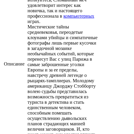
удовлетворит интерес как
новичка, так и настоящего
профессионала в
компьютерных
играх.
Мистические тайны
средневековья, переодетые
клоунами убийцы и симпатичные
фотографы лишь первые кусочки
в загадочной мозаике
необычайных событий, которые
перенесут Вас с улиц Парижа в
Описание
самые заброшенные уголки
Европы и за ее пределы,
навстречу древней легенде о
рыцарях-тамплиерах. Молодому
американцу Джорджу Стобборту
волею судьбы представилась
возможность превратиться из
туриста в детектива и стать
единственным человеком,
способным помешать
осуществлению дьявольских
планов страдающих манией
величия заговорщиков. И, кто