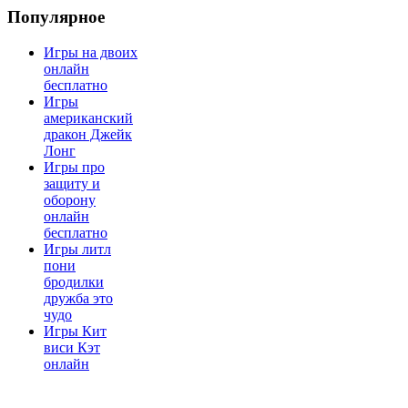
Популярное
Игры на двоих
онлайн
бесплатно
Игры
американский
дракон Джейк
Лонг
Игры про
защиту и
оборону
онлайн
бесплатно
Игры литл
пони
бродилки
дружба это
чудо
Игры Кит
виси Кэт
онлайн