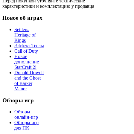
Перед покупкой уточняйте технические
характеристики и комплектацию у продавца
Новое об играх
Settlers:
Heritage of
Kings
Эффект Теслы
Call of Duty
Новое
дополнение
StarCraft 2!
Donald Dowell
and the Ghost
of Barker
Manor
Обзоры игр
Обзоры
онлайн-игр
Обзоры игр
для ПК