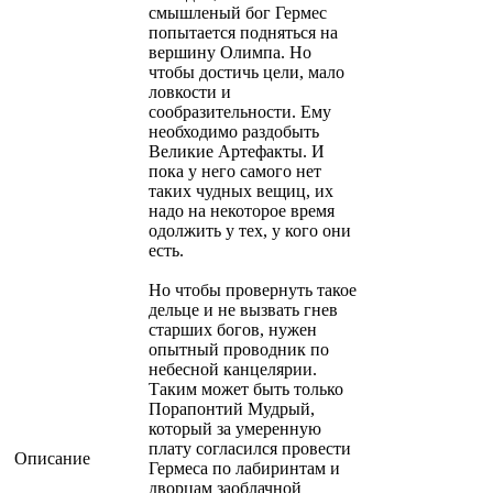
смышленый бог Гермес
попытается подняться на
вершину Олимпа. Но
чтобы достичь цели, мало
ловкости и
сообразительности. Ему
необходимо раздобыть
Великие Артефакты. И
пока у него самого нет
таких чудных вещиц, их
надо на некоторое время
одолжить у тех, у кого они
есть.
Но чтобы провернуть такое
дельце и не вызвать гнев
старших богов, нужен
опытный проводник по
небесной канцелярии.
Таким может быть только
Порапонтий Мудрый,
который за умеренную
плату согласился провести
Описание
Гермеса по лабиринтам и
дворцам заоблачной