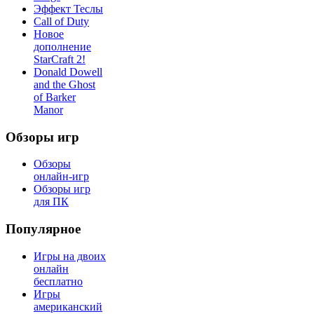
Эффект Теслы
Call of Duty
Новое
дополнение
StarCraft 2!
Donald Dowell
and the Ghost
of Barker
Manor
Обзоры игр
Обзоры
онлайн-игр
Обзоры игр
для ПК
Популярное
Игры на двоих
онлайн
бесплатно
Игры
американский