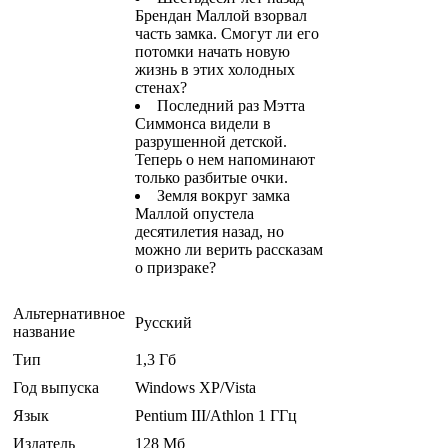
Брендан Маллой взорвал
часть замка. Смогут ли его
потомки начать новую
жизнь в этих холодных
стенах?
Последний раз Мэтта
Симмонса видели в
разрушенной детской.
Теперь о нем напоминают
только разбитые очки.
Земля вокруг замка
Маллой опустела
десятилетия назад, но
можно ли верить рассказам
о призраке?
Альтернативное
Русский
название
Тип
1,3 Гб
Год выпуска
Windows ХР/Vista
Язык
Pentium III/Athlon 1 ГГц
Издатель
128 Мб