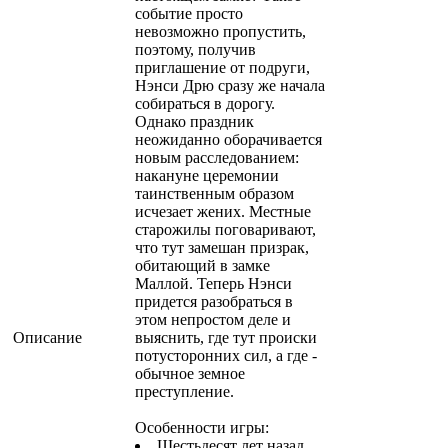
событие просто
невозможно пропустить,
поэтому, получив
приглашение от подруги,
Нэнси Дрю сразу же начала
собираться в дорогу.
Однако праздник
неожиданно оборачивается
новым расследованием:
накануне церемонии
таинственным образом
исчезает жених. Местные
старожилы поговаривают,
что тут замешан призрак,
обитающий в замке
Маллой. Теперь Нэнси
придется разобраться в
этом непростом деле и
Описание
выяснить, где тут происки
потусторонних сил, а где -
обычное земное
преступление.
Особенности игры:
Шестьдесят лет назад