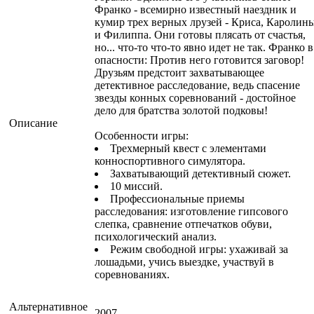
Франко - всемирно известный наездник и
кумир трех верных лрузей - Криса, Каролин
и Филиппа. Они готовы плясать от счастья,
но... что-то что-то явно идет не так. Франко в
опасности: Против него готовится заговор!
Друзьям предстоит захватывающее
детективное расследование, ведь спасение
звезды конных соревнований - достойное
дело для братства золотой подковы!
Описание
Особенности игры:
Трехмерный квест с элементами
конноспортивного симулятора.
Захватывающий детективный сюжет.
10 миссий.
Профессиональные приемы
расследования: изготовление гипсового
слепка, сравнение отпечатков обуви,
психологический анализ.
Режим свободной игры: ухаживай за
лошадьми, учись выездке, участвуй в
соревнованиях.
Альтернативное
2007