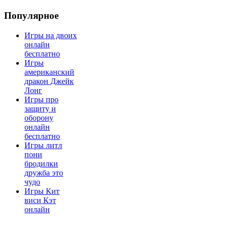
Популярное
Игры на двоих
онлайн
бесплатно
Игры
американский
дракон Джейк
Лонг
Игры про
защиту и
оборону
онлайн
бесплатно
Игры литл
пони
бродилки
дружба это
чудо
Игры Кит
виси Кэт
онлайн