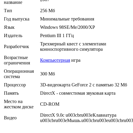
название
Тип
256 Мб
Год выпуска
Минимальные требования
Язык
Windows 98SE/Me/2000/XP
Издатель
Pentium III 1 ГГц
Трехмерный квест с элементами
Разработчик
конноспортивного симулятора
Возрастные
Компьютерная
игра
ограничения
Операционная
300 Мб
система
Процессор
3D-видеокарта GeForce 2 с памятью 32 Мб
Память
DirectX - совместимая звуковая карта
Место на
CD-ROM
жестком диске
DirectX 9.0c u003cbru003eКлавиатура
Видео
u003cbru003eМышь.u003cbru003eu003cbru00