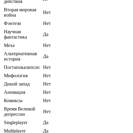
действия
Вторая мировая
Нет
война
Фэнтези
Нет
Научная
Да
фантастика
Меха
Нет
Альтернативная
Да
история
Постапокалипсис
Нет
Мифология
Нет
Дикий запад
Нет
Анимация
Нет
Комиксы
Нет
Время Великой
Нет
депрессии
Singleplayer
Да
Multiplayer
Да