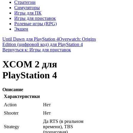
Стратегии
Симуляторы
Игры для ПК
Игры для приставок
Ролевые игры (RPG)
Экшен
Until Dawn для PlayStation 4
Overwatch: Origins
Edition (цифровой код) для PlayStation 4
Вернуться к: Игры для приставок
XCOM 2 для
PlayStation 4
Описание
Характеристики
Action
Нет
Shooter
Нет
Да RTS (в реальном
Strategy
времени), TBS
(пошаговая)