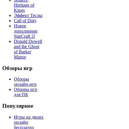
Heritage of
Kings
Эффект Теслы
Call of Duty
Новое
дополнение
StarCraft 2!
Donald Dowell
and the Ghost
of Barker
Manor
Обзоры игр
Обзоры
онлайн-игр
Обзоры игр
для ПК
Популярное
Игры на двоих
онлайн
бесплатно