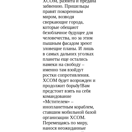
XCOM, разбита и предана
забвению. Пришельцы
правят покоренным
миром, возводя
сверкающие города,
которые обещают
безоблачное будущее для
человечества, но за этим
пышным фасадом зреют
зловещие планы. И лишь
в самых дальних уголках
планеты еще остались
намеки на свободу –
именно там взойдут
ростки сопротивления.
XCOM будет возрожден и
продолжит борьбу!Вам
предстоит взять на себя
командование
«Мстителем» –
инопланетным кораблем,
ставшим мобильной базой
организации XCOM.
Перемещаясь по миру,
нанося неожиданные