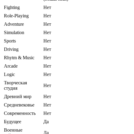
Fighting
Нет
Role-Playing
Нет
Adventure
Нет
Simulation
Нет
Sports
Нет
Driving
Нет
Rhytm & Music
Нет
Arcade
Нет
Logic
Нет
Творческая
Нет
студия
Древний мир
Нет
Средневековье
Нет
Современность
Нет
Будущее
Да
Военные
Да