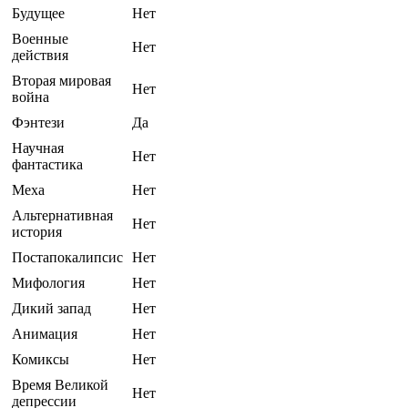
Будущее
Нет
Военные
Нет
действия
Вторая мировая
Нет
война
Фэнтези
Да
Научная
Нет
фантастика
Меха
Нет
Альтернативная
Нет
история
Постапокалипсис
Нет
Мифология
Нет
Дикий запад
Нет
Анимация
Нет
Комиксы
Нет
Время Великой
Нет
депрессии