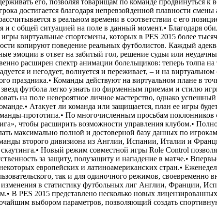
удерживать его, позволяя товарищам по команде продвинуться к 
грока достигается благодаря непревзойденной плавности смены
ассчитывается в реальном времени в соответствии с его позици
 и с общей ситуацией на поле в данный момент.• Благодаря об
игры виртуальные спортсмены, которых в PES 2015 более тысячи
чности копируют поведение реальных футболистов. Каждый адекв
ные эмоции в ответ на забитый гол, решение судьи или неудачны
венно расширен спектр анимации болельщиков: теперь толпа на 
радуется и негодует, волнуется и переживает, – и на виртуальном
ого праздника.• Команды действуют на виртуальном плане в точн
м звезд футбола легко узнать по фирменным приемам и стилю игр
вать на поле невероятное личное мастерство, однако успешный
команде.• Атакует ли команда или защищается, план ее игры буде
команды-прототипа.• По многочисленным просьбам поклонников 
ига», чтобы расширить возможности управления клубом.• Полн
елать максимально полной и достоверной базу данных по игрокам
оманды второго дивизиона из Англии, Испании, Италии и Франц
скаутинга.• Новый режим совместной игры Role Control позволя
ственность за защиту, полузащиту и нападение в матче.• Впервы
некоторых европейских и латиноамериканских стран.• Еженеде
ьзовательского, так и для одиночного режимов, своевременно вн
 изменения в статистику футбольных лиг Англии, Франции, Ис
м.• В PES 2015 представлено несколько новых лицензированных
ирочайшим выбором параметров, позволяющий создать спортивну