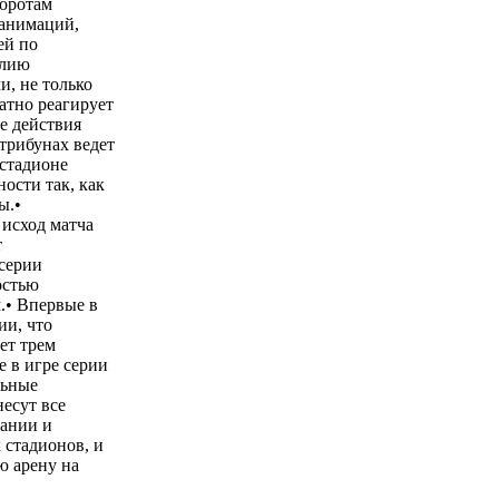
воротам
 анимаций,
ей по
илию
, не только
атно реагирует
е действия
трибунах ведет
 стадионе
ости так, как
ы.•
 исход матча
т
серии
остью
.• Впервые в
ии, что
ет трем
е в игре серии
льные
есут все
пании и
 стадионов, и
ю арену на