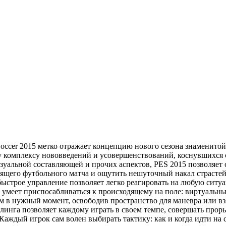
 Soccer 2015 метко отражает концепцию нового сезона знаменито
у комплексу нововведений и усовершенствований, коснувшихся
изуальной составляющей и прочих аспектов, PES 2015 позволяет 
оящего футбольного матча и ощутить нешуточный накал страстей
 быстрое управление позволяет легко реагировать на любую ситу
 умеет приспосабливаться к происходящему на поле: виртуальн
ом в нужный момент, освободив пространство для маневра или вз
линга позволяет каждому играть в своем темпе, совершать про
аждый игрок сам волен выбирать тактику: как и когда идти на 