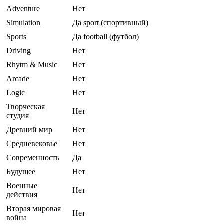
Adventure
Нет
Simulation
Да sport (спортивный)
Sports
Да football (футбол)
Driving
Нет
Rhytm & Music
Нет
Arcade
Нет
Logic
Нет
Творческая
Нет
студия
Древний мир
Нет
Средневековье
Нет
Современность
Да
Будущее
Нет
Военные
Нет
действия
Вторая мировая
Нет
война