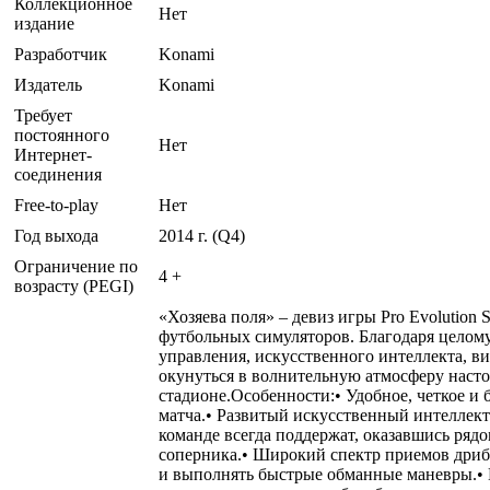
Коллекционное
Нет
издание
Разработчик
Konami
Издатель
Konami
Требует
постоянного
Нет
Интернет-
соединения
Free-to-play
Нет
Год выхода
2014 г. (Q4)
Ограничение по
4 +
возрасту (PEGI)
«Хозяева поля» – девиз игры Pro Evolution
футбольных симуляторов. Благодаря целом
управления, искусственного интеллекта, в
окунуться в волнительную атмосферу наст
стадионе.Особенности:• Удобное, четкое и
матча.• Развитый искусственный интеллект
команде всегда поддержат, оказавшись ряд
соперника.• Широкий спектр приемов дриб
и выполнять быстрые обманные маневры.• К