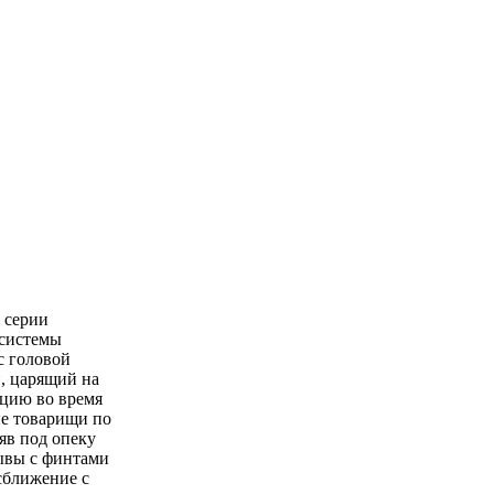
й серии
 системы
с головой
, царящий на
ацию во время
ые товарищи по
яв под опеку
рывы с финтами
сближение с