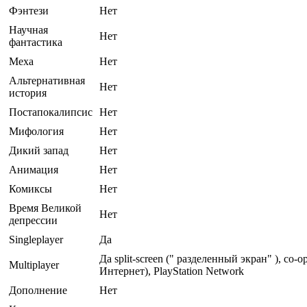
Фэнтези
Нет
Научная
Нет
фантастика
Меха
Нет
Альтернативная
Нет
история
Постапокалипсис
Нет
Мифология
Нет
Дикий запад
Нет
Анимация
Нет
Комиксы
Нет
Время Великой
Нет
депрессии
Singleplayer
Да
Да split-screen (" разделенный экран" ), co-
Multiplayer
Интернет), PlayStation Network
Дополнение
Нет