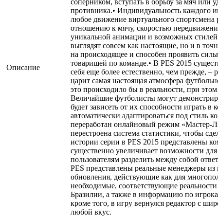
соперником, вступать в борьбу за мяч или 
противника.• Индивидуальность каждого и
любое движение виртуального спортсмена р
отношению к мячу, скоростью передвижения
уникальной анимации и возможных стилей 
выглядят совсем как настоящие, но и в то
на происходящее и способен проявить силь
товарищей по команде.• В PES 2015 сущест
Описание
себя еще более естественно, чем прежде, – 
царит самая настоящая атмосфера футбольн
это происходило бы в реальности, при это
Величайшие футболисты могут демонстриро
будет зависеть от их способности играть в 
автоматически адаптироваться под стиль 
переработан онлайновый режим «Мастер-Л
перестроена система статистики, чтобы сд
истории серии в PES 2015 представлены к
существенно увеличивает возможности для 
пользователям разделить между собой ответ
PES представлены реальные менеджеры из 
обновления, действующие как для многопол
необходимые, соответствующие реальности
Бразилии, а также в информацию по игрока
кроме того, в игру вернулся редактор с ш
любой вкус.