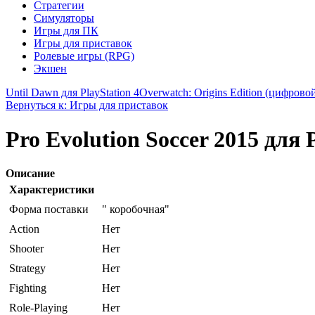
Стратегии
Симуляторы
Игры для ПК
Игры для приставок
Ролевые игры (RPG)
Экшен
Until Dawn для PlayStation 4
Overwatch: Origins Edition (цифровой
Вернуться к: Игры для приставок
Pro Evolution Soccer 2015 для 
Описание
Характеристики
Форма поставки
" коробочная"
Action
Нет
Shooter
Нет
Strategy
Нет
Fighting
Нет
Role-Playing
Нет