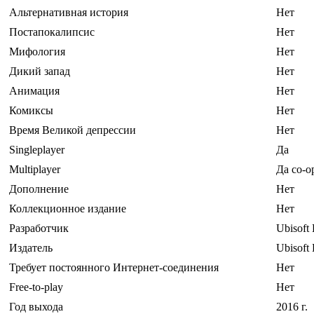
Альтернативная история
Нет
Постапокалипсис
Нет
Мифология
Нет
Дикий запад
Нет
Анимация
Нет
Комиксы
Нет
Время Великой депрессии
Нет
Singleplayer
Да
Multiplayer
Да co-o
Дополнение
Нет
Коллекционное издание
Нет
Разработчик
Ubisoft 
Издатель
Ubisoft
Требует постоянного Интернет-соединения
Нет
Free-to-play
Нет
Год выхода
2016 г.