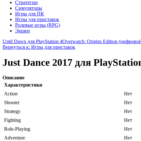
Стратегии
Симуляторы
Игры для ПК
Игры для приставок
Ролевые игры (RPG)
Экшен
Until Dawn для PlayStation 4
Overwatch: Origins Edition (цифровой
Вернуться к: Игры для приставок
Just Dance 2017 для PlayStatio
Описание
Характеристики
Action
Нет
Shooter
Нет
Strategy
Нет
Fighting
Нет
Role-Playing
Нет
Adventure
Нет