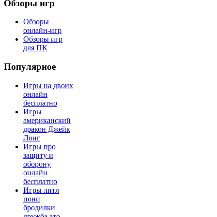
Обзоры игр
Обзоры
онлайн-игр
Обзоры игр
для ПК
Популярное
Игры на двоих
онлайн
бесплатно
Игры
американский
дракон Джейк
Лонг
Игры про
защиту и
оборону
онлайн
бесплатно
Игры литл
пони
бродилки
дружба это