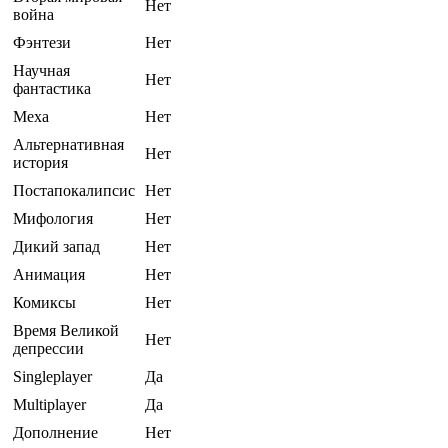
Нет
война
Фэнтези
Нет
Научная
Нет
фантастика
Меха
Нет
Альтернативная
Нет
история
Постапокалипсис
Нет
Мифология
Нет
Дикий запад
Нет
Анимация
Нет
Комиксы
Нет
Время Великой
Нет
депрессии
Singleplayer
Да
Multiplayer
Да
Дополнение
Нет