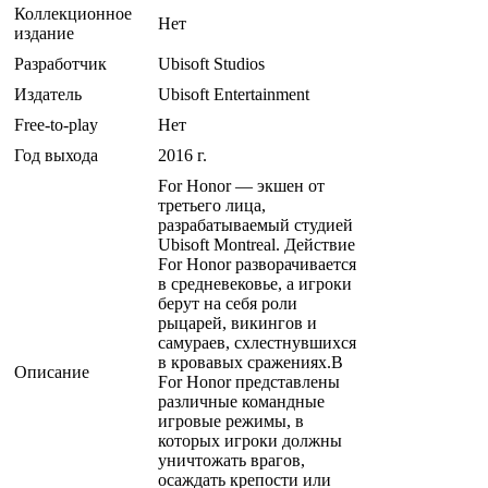
Коллекционное
Нет
издание
Разработчик
Ubisoft Studios
Издатель
Ubisoft Entertainment
Free-to-play
Нет
Год выхода
2016 г.
For Honor — экшен от
третьего лица,
разрабатываемый студией
Ubisoft Montreal. Действие
For Honor разворачивается
в средневековье, а игроки
берут на себя роли
рыцарей, викингов и
самураев, схлестнувшихся
в кровавых сражениях.В
Описание
For Honor представлены
различные командные
игровые режимы, в
которых игроки должны
уничтожать врагов,
осаждать крепости или