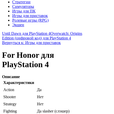
Стратегии
Симуляторы
Игры для ПК
Игры для приставок
Ролевые игры (RPG)
Экшен
Until Dawn для PlayStation 4
Overwatch: Origins
Edition (цифровой код) для PlayStation 4
Вернуться к: Игры для приставок
For Honor для
PlayStation 4
Описание
Характеристики
Action
Да
Shooter
Нет
Strategy
Нет
Fighting
Да slasher (слэшер)