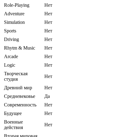
Role-Playing
Нет
Adventure
Нет
Simulation
Нет
Sports
Нет
Driving
Нет
Rhytm & Music
Нет
Arcade
Нет
Logic
Нет
Творческая
Нет
студия
Древний мир
Нет
Средневековье
Да
Современность
Нет
Будущее
Нет
Военные
Нет
действия
Вторая мировая