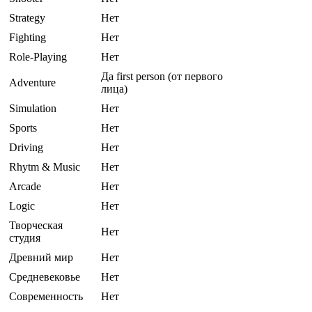
Strategy
Нет
Fighting
Нет
Role-Playing
Нет
Да first person (от первого
Adventure
лица)
Simulation
Нет
Sports
Нет
Driving
Нет
Rhytm & Music
Нет
Arcade
Нет
Logic
Нет
Творческая
Нет
студия
Древний мир
Нет
Средневековье
Нет
Современность
Нет