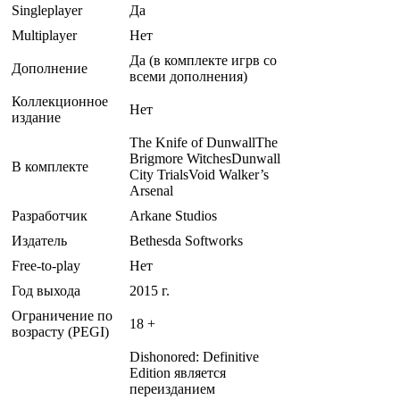
Singleplayer
Да
Multiplayer
Нет
Да (в комплекте игрв со
Дополнение
всеми дополнения)
Коллекционное
Нет
издание
The Knife of DunwallThe
Brigmore WitchesDunwall
В комплекте
City TrialsVoid Walker’s
Arsenal
Разработчик
Arkane Studios
Издатель
Bethesda Softworks
Free-to-play
Нет
Год выхода
2015 г.
Ограничение по
18 +
возрасту (PEGI)
Dishonored: Definitive
Edition является
переизданием