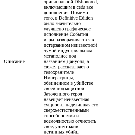
оригинальной Dishonored,
включающим в себя все
дополнения. Помимо
того, в Definitive Edition
было значительно
улучшено графическое
исполнение.События
игры разворачиваются в
истерзанном неизвестной
чумой индустриальном
мегаполисе под
Описание
названием Дануолл, а
сюжет рассказывает о
телохранителе
Императрицы,
обвиненном в убийстве
своей подзащитной.
Заточенного героя
навещает неизвестная
сущность, наделившая его
сверхъестественными
способностями и
возможностью отчистить
свое, уничтожив
истинных убийц