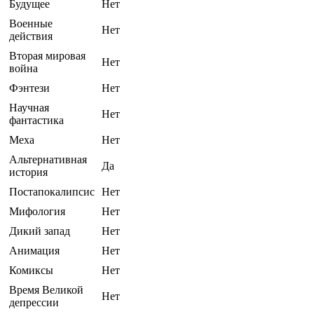
Будущее
Нет
Военные
Нет
действия
Вторая мировая
Нет
война
Фэнтези
Нет
Научная
Нет
фантастика
Меха
Нет
Альтернативная
Да
история
Постапокалипсис
Нет
Мифология
Нет
Дикий запад
Нет
Анимация
Нет
Комиксы
Нет
Время Великой
Нет
депрессии