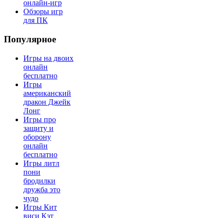
онлайн-игр
Обзоры игр
для ПК
Популярное
Игры на двоих
онлайн
бесплатно
Игры
американский
дракон Джейк
Лонг
Игры про
защиту и
оборону
онлайн
бесплатно
Игры литл
пони
бродилки
дружба это
чудо
Игры Кит
виси Кэт