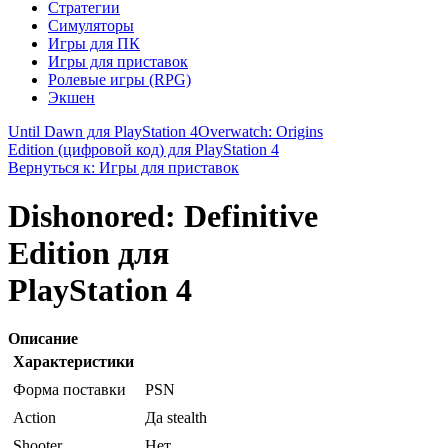
Стратегии
Симуляторы
Игры для ПК
Игры для приставок
Ролевые игры (RPG)
Экшен
Until Dawn для PlayStation 4
Overwatch: Origins
Edition (цифровой код) для PlayStation 4
Вернуться к: Игры для приставок
Dishonored: Definitive
Edition для
PlayStation 4
Описание
Характеристики
Форма поставки
PSN
Action
Да stealth
Shooter
Нет