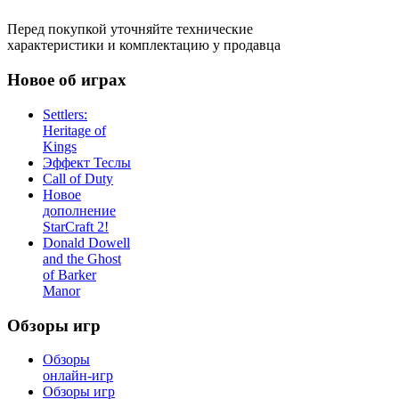
Перед покупкой уточняйте технические
характеристики и комплектацию у продавца
Новое об играх
Settlers:
Heritage of
Kings
Эффект Теслы
Call of Duty
Новое
дополнение
StarCraft 2!
Donald Dowell
and the Ghost
of Barker
Manor
Обзоры игр
Обзоры
онлайн-игр
Обзоры игр