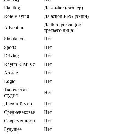
Fighting
Да slasher (слэшер)
Role-Playing
Да action-RPG (экшн)
Да third person (от
Adventure
третьего лица)
Simulation
Нет
Sports
Нет
Driving
Нет
Rhytm & Music
Нет
Arcade
Нет
Logic
Нет
Творческая
Нет
студия
Древний мир
Нет
Средневековье
Нет
Современность
Нет
Будущее
Нет