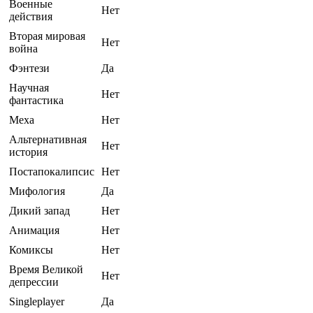
Военные
Нет
действия
Вторая мировая
Нет
война
Фэнтези
Да
Научная
Нет
фантастика
Меха
Нет
Альтернативная
Нет
история
Постапокалипсис
Нет
Мифология
Да
Дикий запад
Нет
Анимация
Нет
Комиксы
Нет
Время Великой
Нет
депрессии
Singleplayer
Да