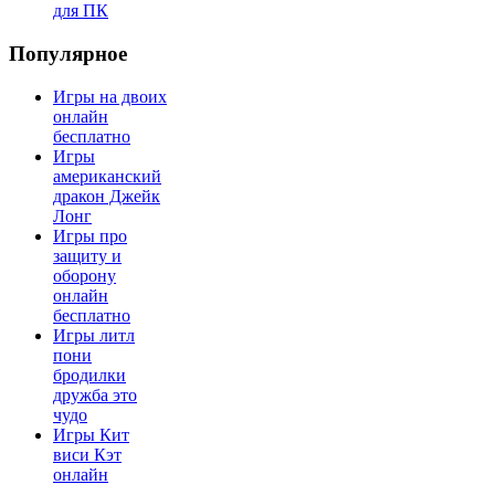
для ПК
Популярное
Игры на двоих
онлайн
бесплатно
Игры
американский
дракон Джейк
Лонг
Игры про
защиту и
оборону
онлайн
бесплатно
Игры литл
пони
бродилки
дружба это
чудо
Игры Кит
виси Кэт
онлайн