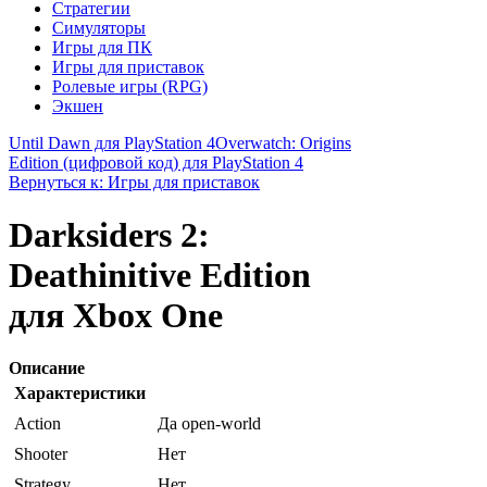
Стратегии
Симуляторы
Игры для ПК
Игры для приставок
Ролевые игры (RPG)
Экшен
Until Dawn для PlayStation 4
Overwatch: Origins
Edition (цифровой код) для PlayStation 4
Вернуться к: Игры для приставок
Darksiders 2:
Deathinitive Edition
для Xbox One
Описание
Характеристики
Action
Да open-world
Shooter
Нет
Strategy
Нет