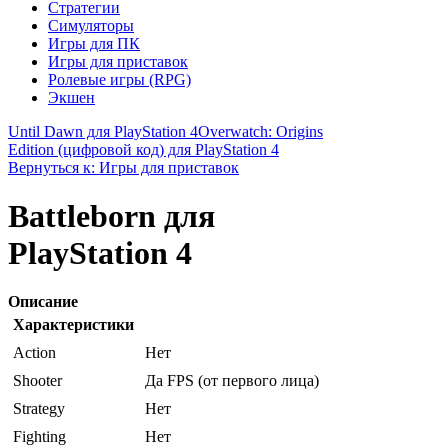
Стратегии
Симуляторы
Игры для ПК
Игры для приставок
Ролевые игры (RPG)
Экшен
Until Dawn для PlayStation 4
Overwatch: Origins
Edition (цифровой код) для PlayStation 4
Вернуться к: Игры для приставок
Battleborn для
PlayStation 4
Описание
Характеристики
Action
Нет
Shooter
Да FPS (от первого лица)
Strategy
Нет
Fighting
Нет