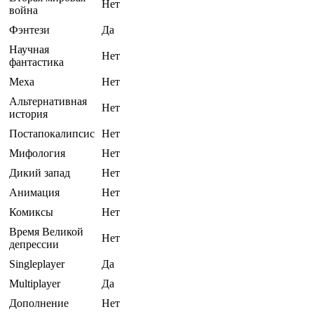
Нет
война
Фэнтези
Да
Научная
Нет
фантастика
Меха
Нет
Альтернативная
Нет
история
Постапокалипсис
Нет
Мифология
Нет
Дикий запад
Нет
Анимация
Нет
Комиксы
Нет
Время Великой
Нет
депрессии
Singleplayer
Да
Multiplayer
Да
Дополнение
Нет