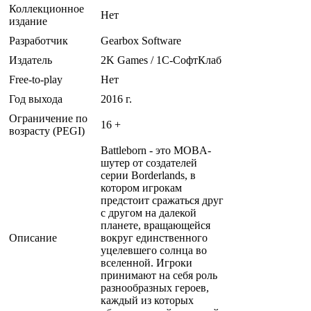
Коллекционное
Нет
издание
Разработчик
Gearbox Software
Издатель
2K Games / 1С-СофтКлаб
Free-to-play
Нет
Год выхода
2016 г.
Ограничение по
16 +
возрасту (PEGI)
Battleborn - это MOBA-
шутер от создателей
серии Borderlands, в
котором игрокам
предстоит сражаться друг
с другом на далекой
планете, вращающейся
Описание
вокруг единственного
уцелевшего солнца во
вселенной. Игроки
принимают на себя роль
разнообразных героев,
каждый из которых