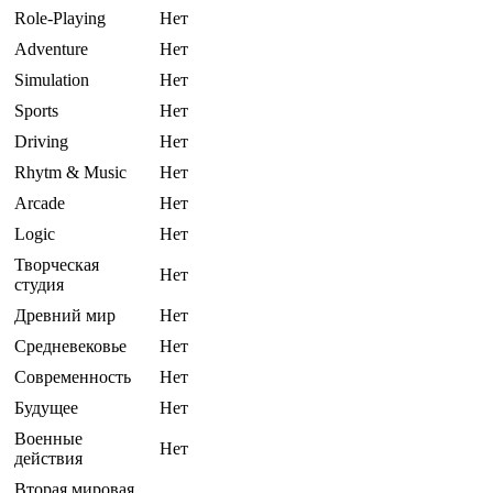
Role-Playing
Нет
Adventure
Нет
Simulation
Нет
Sports
Нет
Driving
Нет
Rhytm & Music
Нет
Arcade
Нет
Logic
Нет
Творческая
Нет
студия
Древний мир
Нет
Средневековье
Нет
Современность
Нет
Будущее
Нет
Военные
Нет
действия
Вторая мировая