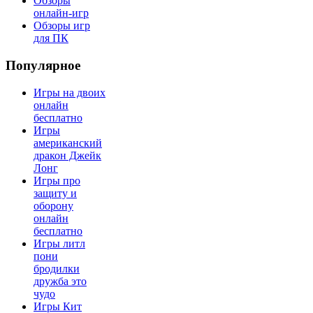
Обзоры
онлайн-игр
Обзоры игр
для ПК
Популярное
Игры на двоих
онлайн
бесплатно
Игры
американский
дракон Джейк
Лонг
Игры про
защиту и
оборону
онлайн
бесплатно
Игры литл
пони
бродилки
дружба это
чудо
Игры Кит