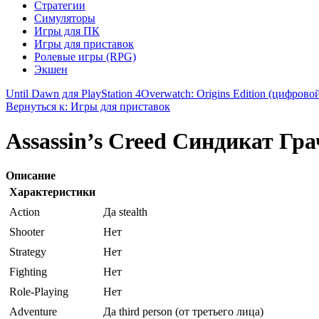
Стратегии
Симуляторы
Игры для ПК
Игры для приставок
Ролевые игры (RPG)
Экшен
Until Dawn для PlayStation 4
Overwatch: Origins Edition (цифровой
Вернуться к: Игры для приставок
Assassin’s Creed Синдикат Гра
Описание
Характеристики
Action
Да stealth
Shooter
Нет
Strategy
Нет
Fighting
Нет
Role-Playing
Нет
Adventure
Да third person (от третьего лица)