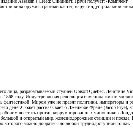
здание Assassin s Creed: Синдикат. Грачи получат: •Комплект
я три вида оружия: грязный кастет, наруч индустриальной эпохи
тьего лица, разрабатываемый студией Ubisoft Quebec. Действие Vic
 в 1868 году. Индустриальная революция изменила жизни милли
сь фантастикой. Миром уже не правят политики, императоры и ре
всего денег.Сюжет рассказывает о Джейкобе Фрайе (Jacob Frye), 
м рабочим восстать против коррумпированных чиновников Лондо
 большой и открытый мир, железнодорожные станции и поезда. 
ью которого можно добраться до любой труднодоступной точки.