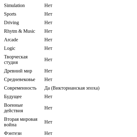
Simulation
Нет
Sports
Нет
Driving
Нет
Rhytm & Music
Нет
Arcade
Нет
Logic
Нет
Творческая
Нет
студия
Древний мир
Нет
Средневековье
Нет
Современность
Да (Викторианская эпоха)
Будущее
Нет
Военные
Нет
действия
Вторая мировая
Нет
война
Фэнтези
Нет