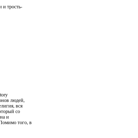
 и трость-
tory
онов людей,
лигия, вся
который со
на и
Помимо того, в