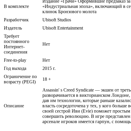
Издание «Грачи» Оформившие предзаказ за и
В комплекте
«Индустриальная эпоха», включающий в себ
клинок Бронзового молота
Разработчик
Ubisoft Studios
Издатель
Ubisoft Entertainment
Требует
постоянного
Нет
Интернет-
соединения
Free-to-play
Нет
Год выхода
2015 г.
Ограничение по
18 +
возрасту (PEGI)
Assassin' s Creed Syndicate — экшен от тре
разворачивается в викторианском Лондоне,
дав им технологии, которые раньше казали
Описание
власть сосредоточена у тех, у кого больше 
своей сестрой Иви (Evie) поможет просты
совершить революцию. В игре представлен
арсенале игроков имеется гарпун, с помощ