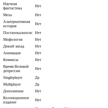
Научная
Нет
фантастика
Меха
Нет
Альтернативная
Нет
история
Постапокалипсис
Нет
Мифология
Нет
Дикий запад
Нет
Анимация
Нет
Комиксы
Нет
Время Великой
Нет
депрессии
Singleplayer
Да
Multiplayer
Да
Дополнение
Нет
Коллекционное
Нет
издание