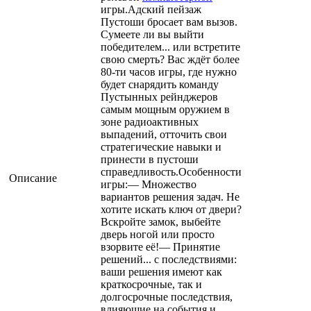
игры.Адский пейзаж
Пустоши бросает вам вызов.
Сумеете ли вы выйти
победителем... или встретите
свою смерть? Вас ждёт более
80-ти часов игры, где нужно
будет снарядить команду
Пустынных рейнджеров
самым мощным оружием в
зоне радиоактивных
выпадений, отточить свои
стратегические навыки и
принести в пустоши
справедливость.Особенности
Описание
игры:— Множество
вариантов решения задач. Не
хотите искать ключ от двери?
Вскройте замок, выбейте
дверь ногой или просто
взорвите её!— Принятие
решений... с последствиями:
ваши решения имеют как
краткосрочные, так и
долгосрочные последствия,
влияющие на события и