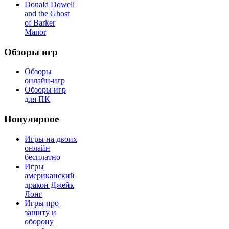
Donald Dowell
and the Ghost
of Barker
Manor
Обзоры игр
Обзоры
онлайн-игр
Обзоры игр
для ПК
Популярное
Игры на двоих
онлайн
бесплатно
Игры
американский
дракон Джейк
Лонг
Игры про
защиту и
оборону