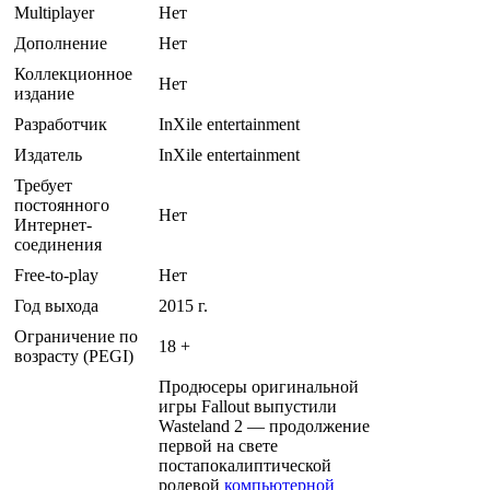
Multiplayer
Нет
Дополнение
Нет
Коллекционное
Нет
издание
Разработчик
InXile entertainment
Издатель
InXile entertainment
Требует
постоянного
Нет
Интернет-
соединения
Free-to-play
Нет
Год выхода
2015 г.
Ограничение по
18 +
возрасту (PEGI)
Продюсеры оригинальной
игры Fallout выпустили
Wasteland 2 — продолжение
первой на свете
постапокалиптической
ролевой
компьютерной