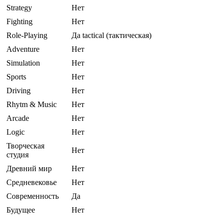
Strategy
Нет
Fighting
Нет
Role-Playing
Да tactical (тактическая)
Adventure
Нет
Simulation
Нет
Sports
Нет
Driving
Нет
Rhytm & Music
Нет
Arcade
Нет
Logic
Нет
Творческая
Нет
студия
Древний мир
Нет
Средневековье
Нет
Современность
Да
Будущее
Нет