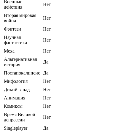
Военные
Нет
действия
Вторая мировая
Нет
война
Фэнтези
Нет
Научная
Нет
фантастика
Меха
Нет
Альтернативная
Да
история
Постапокалипсис
Да
Мифология
Нет
Дикий запад
Нет
Анимация
Нет
Комиксы
Нет
Время Великой
Нет
депрессии
Singleplayer
Да