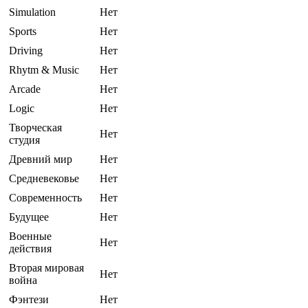
Simulation
Нет
Sports
Нет
Driving
Нет
Rhytm & Music
Нет
Arcade
Нет
Logic
Нет
Творческая
Нет
студия
Древний мир
Нет
Средневековье
Нет
Современность
Нет
Будущее
Нет
Военные
Нет
действия
Вторая мировая
Нет
война
Фэнтези
Нет