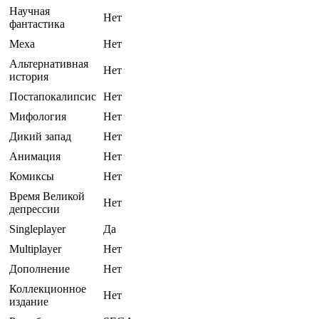
Научная
Нет
фантастика
Меха
Нет
Альтернативная
Нет
история
Постапокалипсис
Нет
Мифология
Нет
Дикий запад
Нет
Анимация
Нет
Комиксы
Нет
Время Великой
Нет
депрессии
Singleplayer
Да
Multiplayer
Нет
Дополнение
Нет
Коллекционное
Нет
издание