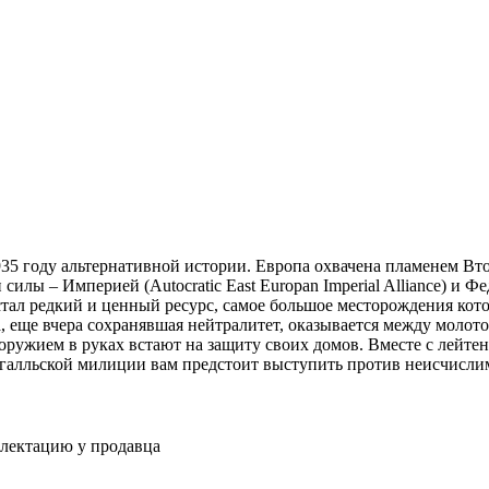
1935 году альтернативной истории. Европа охвачена пламенем Вт
лы – Империей (Autocratic East Europan Imperial Alliance) и Ф
я стал редкий и ценный ресурс, самое большое месторождения кот
, еще вчера сохранявшая нейтралитет, оказывается между молот
 оружием в руках встают на защиту своих домов. Вместе с лейте
галльской милиции вам предстоит выступить против неисчисли
плектацию у продавца