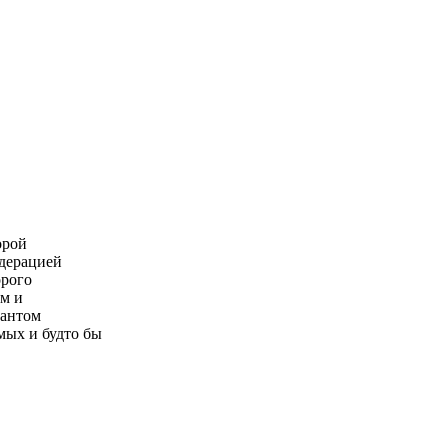
орой
едерацией
орого
ом и
нантом
мых и будто бы