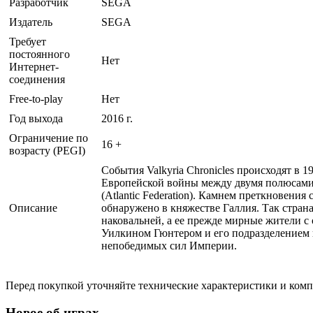
Разработчик
SEGA
Издатель
SEGA
Требует
постоянного
Нет
Интернет-
соединения
Free-to-play
Нет
Год выхода
2016 г.
Ограничение по
16 +
возрасту (PEGI)
События Valkyria Chronicles происходят в 
Европейской войны между двумя полюсами си
(Atlantic Federation). Камнем преткновени
Описание
обнаружено в княжестве Галлия. Так страна
наковальней, а ее прежде мирные жители с
Уилкином Гюнтером и его подразделением 
непобедимых сил Империи.
Перед покупкой уточняйте технические характеристики и ком
Новое об играх