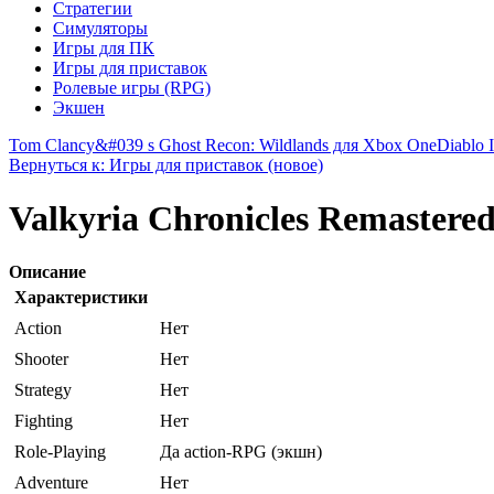
Стратегии
Симуляторы
Игры для ПК
Игры для приставок
Ролевые игры (RPG)
Экшен
Tom Clancy&#039 s Ghost Recon: Wildlands для Xbox One
Diablo 
Вернуться к: Игры для приставок (новое)
Valkyria Chronicles Remastered
Описание
Характеристики
Action
Нет
Shooter
Нет
Strategy
Нет
Fighting
Нет
Role-Playing
Да action-RPG (экшн)
Adventure
Нет