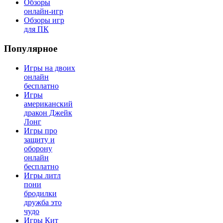
Обзоры
онлайн-игр
Обзоры игр
для ПК
Популярное
Игры на двоих
онлайн
бесплатно
Игры
американский
дракон Джейк
Лонг
Игры про
защиту и
оборону
онлайн
бесплатно
Игры литл
пони
бродилки
дружба это
чудо
Игры Кит