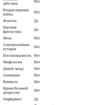
Нет
действия
Вторая мировая
Нет
война
Фэнтези
Да
Научная
Да
фантастика
Меха
Нет
Альтернативная
Нет
история
Постапокалипсис
Нет
Мифология
Нет
Дикий запад
Нет
Анимация
Нет
Комиксы
Нет
Время Великой
Нет
депрессии
Singleplayer
Да