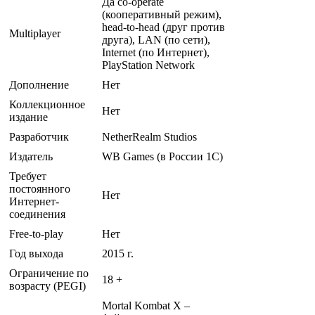
Да co-operate
(кооперативный режим),
head-to-head (друг против
Multiplayer
друга), LAN (по сети),
Internet (по Интернет),
PlayStation Network
Дополнение
Нет
Коллекционное
Нет
издание
Разработчик
NetherRealm Studios
Издатель
WB Games (в России 1C)
Требует
постоянного
Нет
Интернет-
соединения
Free-to-play
Нет
Год выхода
2015 г.
Ограничение по
18 +
возрасту (PEGI)
Mortal Kombat X –