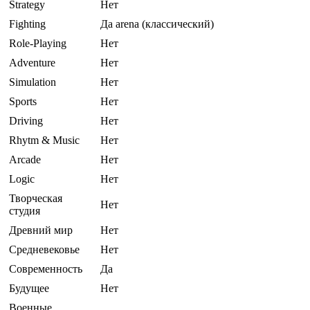
Strategy
Нет
Fighting
Да arena (классический)
Role-Playing
Нет
Adventure
Нет
Simulation
Нет
Sports
Нет
Driving
Нет
Rhytm & Music
Нет
Arcade
Нет
Logic
Нет
Творческая
Нет
студия
Древний мир
Нет
Средневековье
Нет
Современность
Да
Будущее
Нет
Военные