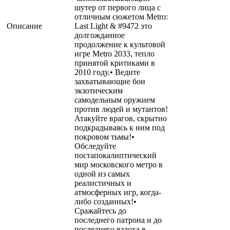
шутер от первого лица с
отличным сюжетом Metro:
Описание
Last Light & #9472 это
долгожданное
продолжение к культовой
игре Metro 2033, тепло
принятой критиками в
2010 году.• Ведите
захватывающие бои
экзотическим
самодельным оружием
против людей и мутантов!
Атакуйте врагов, скрытно
подкрадываясь к ним под
покровом тьмы!•
Обследуйте
постапокалиптический
мир московского метро в
одной из самых
реалистичных и
атмосферных игр, когда-
либо созданных!•
Сражайтесь до
последнего патрона и до
последнего вздоха в