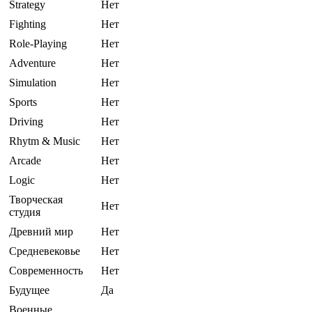
Strategy
Нет
Fighting
Нет
Role-Playing
Нет
Adventure
Нет
Simulation
Нет
Sports
Нет
Driving
Нет
Rhytm & Music
Нет
Arcade
Нет
Logic
Нет
Творческая
Нет
студия
Древний мир
Нет
Средневековье
Нет
Современность
Нет
Будущее
Да
Военные