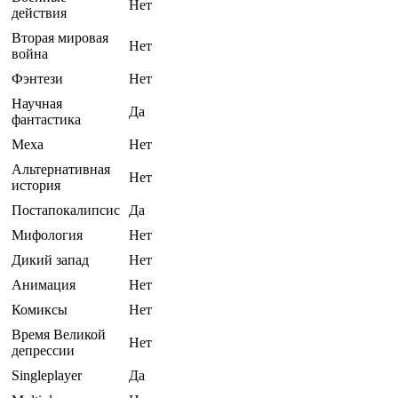
Нет
действия
Вторая мировая
Нет
война
Фэнтези
Нет
Научная
Да
фантастика
Меха
Нет
Альтернативная
Нет
история
Постапокалипсис
Да
Мифология
Нет
Дикий запад
Нет
Анимация
Нет
Комиксы
Нет
Время Великой
Нет
депрессии
Singleplayer
Да