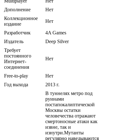
Multiplayer
Нет
Дополнение
Нет
Коллекционное
Нет
издание
Разработчик
4A Games
Издатель
Deep Silver
Требует
постоянного
Нет
Интернет-
соединения
Free-to-play
Нет
Год выхода
2013 г.
В туннелях метро под
руинами
постапокалиптической
Москвы остатки
человечества отражают
смертоносные атаки как
извне, так и
изнутри.Мутанты
регулярно наведываются