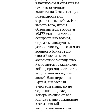
в катакомбы и охотятся на
тех, кто осмелился
вылезти на безжизненную
поверхность под
отравленным небом. Но
вместо того, чтобы
объединиться, города &
#9472 станции метро
беспрестанно воюют,
стремясь заполучить
устройство судного дня из
военного бункера Д6,
способное дать им
абсолютное могущество.
Разгорается гражданская
война, грозящая стереть с
лица земли последних
людей.Ваш персонаж —
Артем, снедаемый
чувством вины, но не
теряющий надежды.
Теперь именно от вас
зависит наше выживание
в этот темный
час...Захватывающий