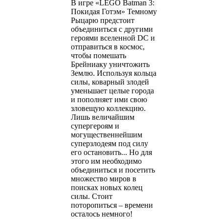
В игре «LEGO Batman 3:
Покидая Готэм» Темному
Рыцарю предстоит
объединиться с другими
героями вселенной DC и
отправиться в космос,
чтобы помешать
Брейниаку уничтожить
Землю. Используя кольца
силы, коварный злодей
уменьшает целые города
и пополняет ими свою
зловещую коллекцию.
Лишь величайшим
супергероям и
могущественнейшим
суперзлодеям под силу
его остановить... Но для
этого им необходимо
объединиться и посетить
множество миров в
поисках новых колец
силы. Стоит
поторопиться – времени
осталось немного!