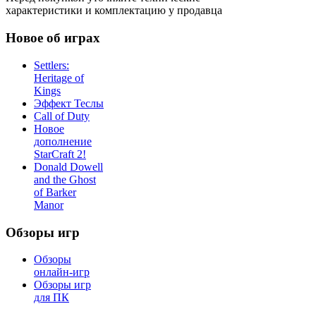
характеристики и комплектацию у продавца
Новое об играх
Settlers:
Heritage of
Kings
Эффект Теслы
Call of Duty
Новое
дополнение
StarCraft 2!
Donald Dowell
and the Ghost
of Barker
Manor
Обзоры игр
Обзоры
онлайн-игр
Обзоры игр
для ПК