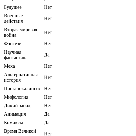
Будущее
Нет
Военные
Нет
действия
Вторая мировая
Нет
война
Фэнтези
Нет
Научная
Да
фантастика
Меха
Нет
Альтернативная
Нет
история
Постапокалипсис
Нет
Мифология
Нет
Дикий запад
Нет
Анимация
Да
Комиксы
Да
Время Великой
Нет