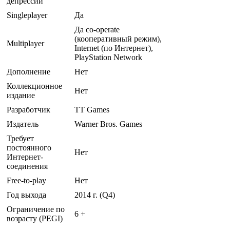
депрессии
Singleplayer
Да
Да co-operate
(кооперативный режим),
Multiplayer
Internet (по Интернет),
PlayStation Network
Дополнение
Нет
Коллекционное
Нет
издание
Разработчик
TT Games
Издатель
Warner Bros. Games
Требует
постоянного
Нет
Интернет-
соединения
Free-to-play
Нет
Год выхода
2014 г. (Q4)
Ограничение по
6 +
возрасту (PEGI)