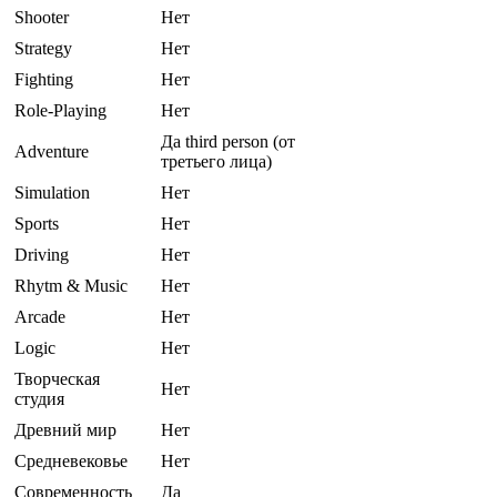
Shooter
Нет
Strategy
Нет
Fighting
Нет
Role-Playing
Нет
Да third person (от
Adventure
третьего лица)
Simulation
Нет
Sports
Нет
Driving
Нет
Rhytm & Music
Нет
Arcade
Нет
Logic
Нет
Творческая
Нет
студия
Древний мир
Нет
Средневековье
Нет
Современность
Да