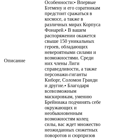
Особенности:• Впервые
Бэтмену и его соратникам
предстоит сражаться в
космосе, а также в
различных мирах Корпуса
Фонарей.• В вашем
распоряжении окажется
свыше 150 уникальных
героев, обладающих
невероятными силами и
возможностями. Среди
Описание
них члены Лиги
справедливости, а также
персонажи-гиганты
Киборг, Соломон Гранди
и другие.• Благодаря
всевозможным
маскировкам, умению
Брейниака подчинять себе
окружающих и
необыкновенным
возможностям колец
силы, вас ждет множество
неожиданных сюжетных
поворотов и сюрпризов