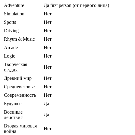
Adventure
Да first person (от первого лица)
Simulation
Нет
Sports
Нет
Driving
Нет
Rhytm & Music
Нет
Arcade
Нет
Logic
Нет
Творческая
Нет
студия
Древний мир
Нет
Средневековье
Нет
Современность
Нет
Будущее
Да
Военные
Да
действия
Вторая мировая
Нет
война