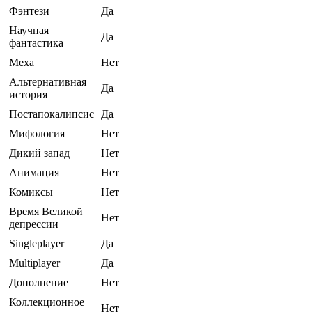
Фэнтези
Да
Научная
Да
фантастика
Меха
Нет
Альтернативная
Да
история
Постапокалипсис
Да
Мифология
Нет
Дикий запад
Нет
Анимация
Нет
Комиксы
Нет
Время Великой
Нет
депрессии
Singleplayer
Да
Multiplayer
Да
Дополнение
Нет
Коллекционное
Нет