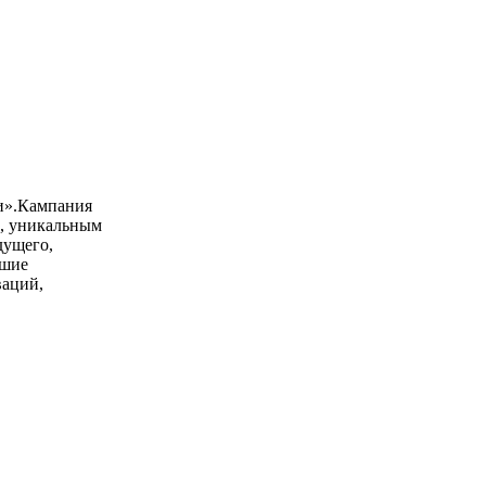
би».Кампания
м, уникальным
дущего,
вшие
ваций,