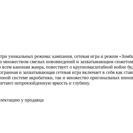
ждет три уникальных режима: кампания, сетевая игра и режим «Зом
 со множеством смелых нововведений и захватывающим сюжето
 по всем канонам жанра, повествует о крупномасштабной войне бу
ранная и захватывающая сетевая игра включает в себя как ста
ной системе акробатики, так и множество оригинальных инно
ретают непревзойденную яркость и глубину.
плектацию у продавца