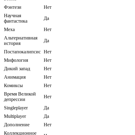
Фэнтези
Нет
Научная
Да
фантастика
Меха
Нет
Альтернативная
Да
история
Постапокалипсис
Нет
Мифология
Нет
Дикий запад
Нет
Анимация
Нет
Комиксы
Нет
Время Великой
Нет
депрессии
Singleplayer
Да
Multiplayer
Да
Дополнение
Нет
Коллекционное