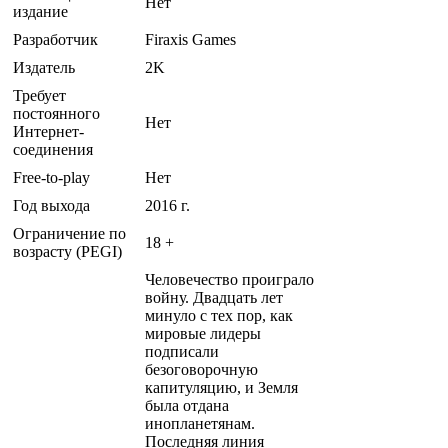
Нет
издание
Разработчик
Firaxis Games
Издатель
2K
Требует
постоянного
Нет
Интернет-
соединения
Free-to-play
Нет
Год выхода
2016 г.
Ограничение по
18 +
возрасту (PEGI)
Человечество проиграло
войну. Двадцать лет
минуло с тех пор, как
мировые лидеры
подписали
безоговорочную
капитуляцию, и Земля
была отдана
инопланетянам.
Последняя линия