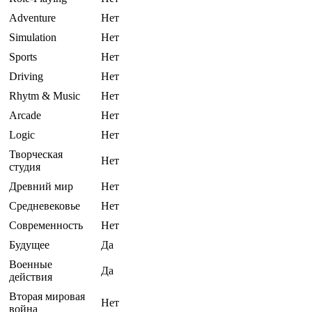
Adventure
Нет
Simulation
Нет
Sports
Нет
Driving
Нет
Rhytm & Music
Нет
Arcade
Нет
Logic
Нет
Творческая
Нет
студия
Древний мир
Нет
Средневековье
Нет
Современность
Нет
Будущее
Да
Военные
Да
действия
Вторая мировая
Нет
война