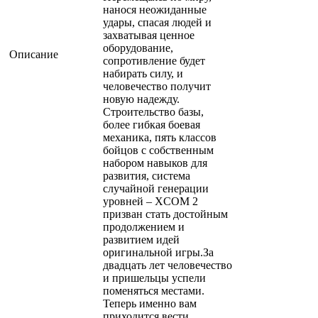
нанося неожиданные
удары, спасая людей и
захватывая ценное
оборудование,
Описание
сопротивление будет
набирать силу, и
человечество получит
новую надежду.
Строительство базы,
более гибкая боевая
механика, пять классов
бойцов с собственным
набором навыков для
развития, система
случайной генерации
уровней – XCOM 2
призван стать достойным
продолжением и
развитием идей
оригинальной игры.За
двадцать лет человечество
и пришельцы успели
поменяться местами.
Теперь именно вам
приходится вести