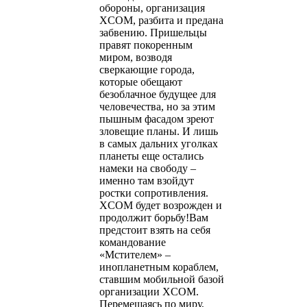
обороны, организация
XCOM, разбита и предана
забвению. Пришельцы
правят покоренным
миром, возводя
сверкающие города,
которые обещают
безоблачное будущее для
человечества, но за этим
пышным фасадом зреют
зловещие планы. И лишь
в самых дальних уголках
планеты еще остались
намеки на свободу –
именно там взойдут
ростки сопротивления.
XCOM будет возрожден и
продолжит борьбу!Вам
предстоит взять на себя
командование
«Мстителем» –
инопланетным кораблем,
ставшим мобильной базой
организации XCOM.
Перемещаясь по миру,