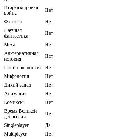
Вторая мировая
Нет
война
Фэнтези
Нет
Научная
Нет
фантастика
Меха
Нет
Альтернативная
Нет
история
Постапокалипсис
Нет
Мифология
Нет
Дикий запад
Нет
Анимация
Нет
Комиксы
Нет
Время Великой
Нет
депрессии
Singleplayer
Да
Multiplayer
Нет