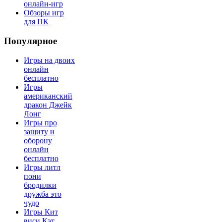
онлайн-игр
Обзоры игр
для ПК
Популярное
Игры на двоих
онлайн
бесплатно
Игры
американский
дракон Джейк
Лонг
Игры про
защиту и
оборону
онлайн
бесплатно
Игры литл
пони
бродилки
дружба это
чудо
Игры Кит
виси Кэт