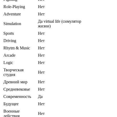
Role-Playing
Нет
Adventure
Нет
Да virtual life (симулятор
Simulation
жизни)
Sports
Нет
Driving
Нет
Rhytm & Music
Нет
Arcade
Нет
Logic
Нет
Творческая
Нет
студия
Древний мир
Нет
Средневековье
Нет
Современность
Да
Будущее
Нет
Военные
Нет
действия