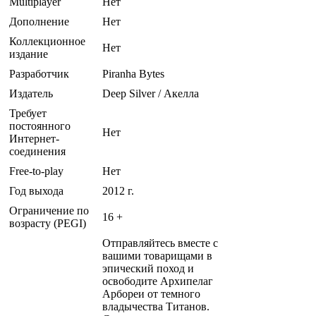
Multiplayer
Нет
Дополнение
Нет
Коллекционное
Нет
издание
Разработчик
Piranha Bytes
Издатель
Deep Silver / Акелла
Требует
постоянного
Нет
Интернет-
соединения
Free-to-play
Нет
Год выхода
2012 г.
Ограничение по
16 +
возрасту (PEGI)
Отправляйтесь вместе с
вашими товарищами в
эпический поход и
освободите Архипелаг
Арбореи от темного
владычества Титанов.