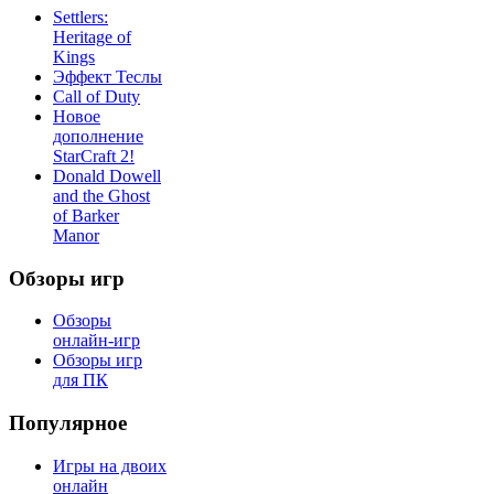
Settlers:
Heritage of
Kings
Эффект Теслы
Call of Duty
Новое
дополнение
StarCraft 2!
Donald Dowell
and the Ghost
of Barker
Manor
Обзоры игр
Обзоры
онлайн-игр
Обзоры игр
для ПК
Популярное
Игры на двоих
онлайн