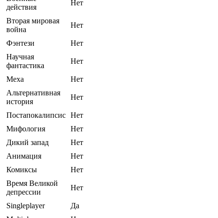
Нет
действия
Вторая мировая
Нет
война
Фэнтези
Нет
Научная
Нет
фантастика
Меха
Нет
Альтернативная
Нет
история
Постапокалипсис
Нет
Мифология
Нет
Дикий запад
Нет
Анимация
Нет
Комиксы
Нет
Время Великой
Нет
депрессии
Singleplayer
Да