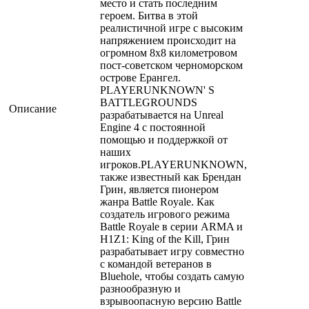
место и стать последним
героем. Битва в этой
реалистичной игре с высоким
напряжением происходит на
огромном 8х8 километровом
пост-советском черноморском
острове Ерангел.
PLAYERUNKNOWN' S
BATTLEGROUNDS
Описание
разрабатывается на Unreal
Engine 4 с постоянной
помощью и поддержкой от
наших
игроков.PLAYERUNKNOWN,
также известный как Брендан
Грин, является пионером
жанра Battle Royale. Как
создатель игрового режима
Battle Royale в серии ARMA и
H1Z1: King of the Kill, Грин
разрабатывает игру совместно
с командой ветеранов в
Bluehole, чтобы создать самую
разнообразную и
взрывоопасную версию Battle