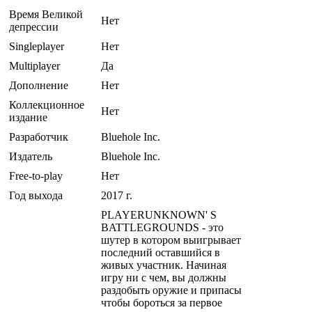
Время Великой
Нет
депрессии
Singleplayer
Нет
Multiplayer
Да
Дополнение
Нет
Коллекционное
Нет
издание
Разработчик
Bluehole Inc.
Издатель
Bluehole Inc.
Free-to-play
Нет
Год выхода
2017 г.
PLAYERUNKNOWN' S
BATTLEGROUNDS - это
шутер в котором выигрывает
последний оставшийся в
живых участник. Начиная
игру ни с чем, вы должны
раздобыть оружие и припасы
чтобы бороться за первое