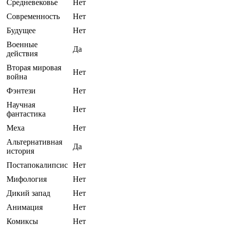
Средневековье
Нет
Современность
Нет
Будущее
Нет
Военные
Да
действия
Вторая мировая
Нет
война
Фэнтези
Нет
Научная
Нет
фантастика
Меха
Нет
Альтернативная
Да
история
Постапокалипсис
Нет
Мифология
Нет
Дикий запад
Нет
Анимация
Нет
Комиксы
Нет