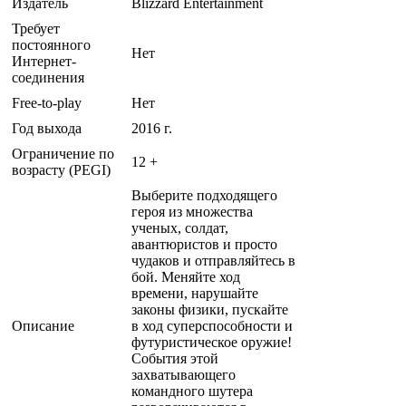
Издатель
Blizzard Entertainment
Требует
постоянного
Нет
Интернет-
соединения
Free-to-play
Нет
Год выхода
2016 г.
Ограничение по
12 +
возрасту (PEGI)
Выберите подходящего
героя из множества
ученых, солдат,
авантюристов и просто
чудаков и отправляйтесь в
бой. Меняйте ход
времени, нарушайте
законы физики, пускайте
Описание
в ход суперспособности и
футуристическое оружие!
События этой
захватывающего
командного шутера