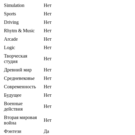
Simulation
Нет
Sports
Нет
Driving
Нет
Rhytm & Music
Нет
Arcade
Нет
Logic
Нет
Творческая
Нет
студия
Древний мир
Нет
Средневековье
Нет
Современность
Нет
Будущее
Нет
Военные
Нет
действия
Вторая мировая
Нет
война
Фэнтези
Да