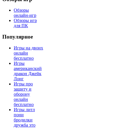
Обзоры
онлайн-игр
Обзоры игр
для ПК
Популярное
Игры на двоих
онлайн
бесплатно
Игры
американский
дракон Джейк
Лонг
Игры про
защиту и
оборону
онлайн
бесплатно
Игры литл
пони
бродилки
дружба это