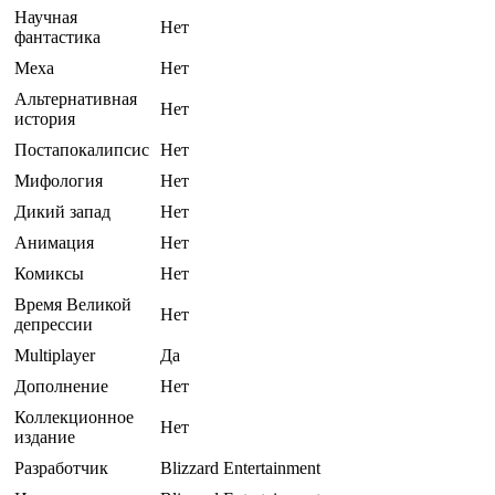
Научная
Нет
фантастика
Меха
Нет
Альтернативная
Нет
история
Постапокалипсис
Нет
Мифология
Нет
Дикий запад
Нет
Анимация
Нет
Комиксы
Нет
Время Великой
Нет
депрессии
Multiplayer
Да
Дополнение
Нет
Коллекционное
Нет
издание
Разработчик
Blizzard Entertainment