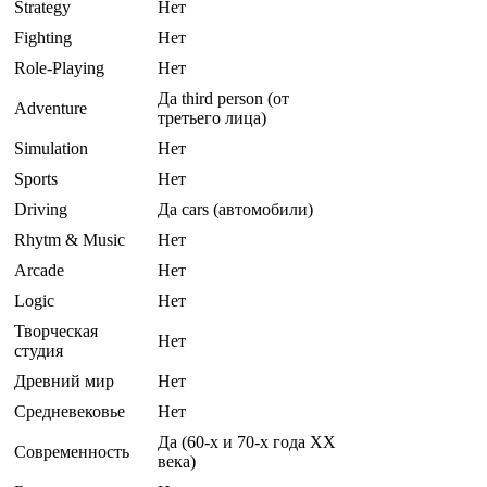
Strategy
Нет
Fighting
Нет
Role-Playing
Нет
Да third person (от
Adventure
третьего лица)
Simulation
Нет
Sports
Нет
Driving
Да cars (автомобили)
Rhytm & Music
Нет
Arcade
Нет
Logic
Нет
Творческая
Нет
студия
Древний мир
Нет
Средневековье
Нет
Да (60-х и 70-х года XX
Современность
века)