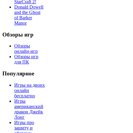
StarCraft 2!
Donald Dowell
and the Ghost
of Barker
Manor
Обзоры игр
Обзоры
онлайн-игр
Обзоры игр
для ПК
Популярное
Игры на двоих
онлайн
бесплатно
Игры
американский
дракон Джейк
Лонг
Игры про
защиту и