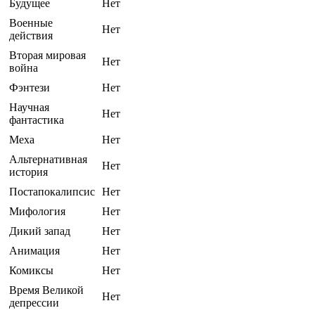
Будущее
Нет
Военные
Нет
действия
Вторая мировая
Нет
война
Фэнтези
Нет
Научная
Нет
фантастика
Меха
Нет
Альтернативная
Нет
история
Постапокалипсис
Нет
Мифология
Нет
Дикий запад
Нет
Анимация
Нет
Комиксы
Нет
Время Великой
Нет
депрессии