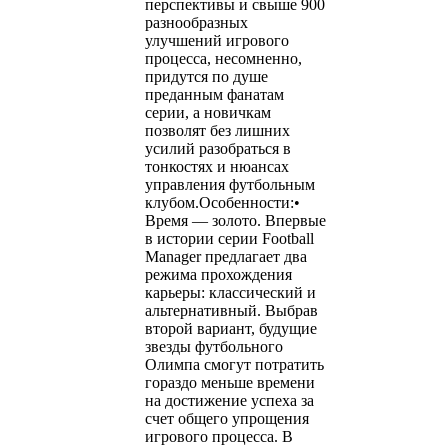
перспективы и свыше 900
разнообразных
улучшений игрового
процесса, несомненно,
придутся по душе
преданным фанатам
серии, а новичкам
позволят без лишних
усилий разобраться в
тонкостях и нюансах
управления футбольным
клубом.Особенности:•
Время — золото. Впервые
в истории серии Football
Manager предлагает два
режима прохождения
карьеры: классический и
альтернативный. Выбрав
второй вариант, будущие
звезды футбольного
Олимпа смогут потратить
гораздо меньше времени
на достижение успеха за
счет общего упрощения
игрового процесса. В