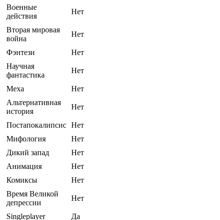
Военные
Нет
действия
Вторая мировая
Нет
война
Фэнтези
Нет
Научная
Нет
фантастика
Меха
Нет
Альтернативная
Нет
история
Постапокалипсис
Нет
Мифология
Нет
Дикий запад
Нет
Анимация
Нет
Комиксы
Нет
Время Великой
Нет
депрессии
Singleplayer
Да