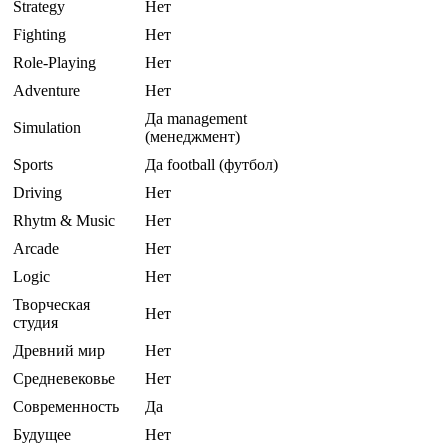
Strategy
Нет
Fighting
Нет
Role-Playing
Нет
Adventure
Нет
Да management
Simulation
(менеджмент)
Sports
Да football (футбол)
Driving
Нет
Rhytm & Music
Нет
Arcade
Нет
Logic
Нет
Творческая
Нет
студия
Древний мир
Нет
Средневековье
Нет
Современность
Да
Будущее
Нет