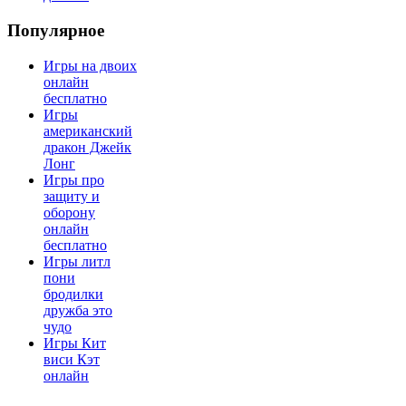
Популярное
Игры на двоих
онлайн
бесплатно
Игры
американский
дракон Джейк
Лонг
Игры про
защиту и
оборону
онлайн
бесплатно
Игры литл
пони
бродилки
дружба это
чудо
Игры Кит
виси Кэт
онлайн