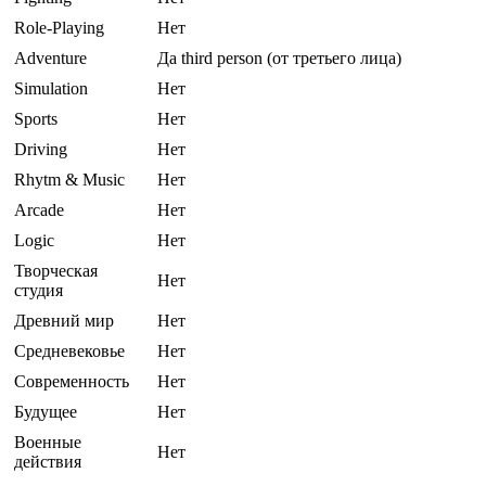
Role-Playing
Нет
Adventure
Да third person (от третьего лица)
Simulation
Нет
Sports
Нет
Driving
Нет
Rhytm & Music
Нет
Arcade
Нет
Logic
Нет
Творческая
Нет
студия
Древний мир
Нет
Средневековье
Нет
Современность
Нет
Будущее
Нет
Военные
Нет
действия