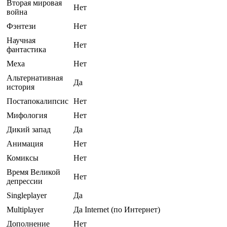
Вторая мировая
Нет
война
Фэнтези
Нет
Научная
Нет
фантастика
Меха
Нет
Альтернативная
Да
история
Постапокалипсис
Нет
Мифология
Нет
Дикий запад
Да
Анимация
Нет
Комиксы
Нет
Время Великой
Нет
депрессии
Singleplayer
Да
Multiplayer
Да Internet (по Интернет)
Дополнение
Нет