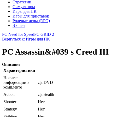
Стратегии
Симуляторы
Игры для ПК
Игры для приставок
Ролевые игры (RPG)
Экшен
PC Need for Speed
PC GRID 2
Вернуться к: Игры для ПК
PC Assassin&#039 s Creed III
Описание
Характеристики
Носитель
информации в
Да DVD
комплекте
Action
Да stealth
Shooter
Нет
Strategy
Нет
Fighting
Нет