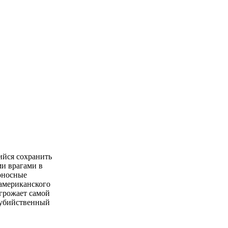
ийся сохранить
ми врагами в
оносные
 американского
угрожает самой
й убийственный