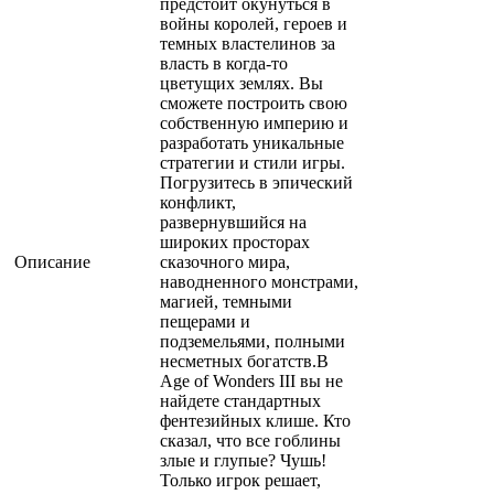
предстоит окунуться в
войны королей, героев и
темных властелинов за
власть в когда-то
цветущих землях. Вы
сможете построить свою
собственную империю и
разработать уникальные
стратегии и стили игры.
Погрузитесь в эпический
конфликт,
развернувшийся на
широких просторах
Описание
сказочного мира,
наводненного монстрами,
магией, темными
пещерами и
подземельями, полными
несметных богатств.В
Age of Wonders III вы не
найдете стандартных
фентезийных клише. Кто
сказал, что все гоблины
злые и глупые? Чушь!
Только игрок решает,