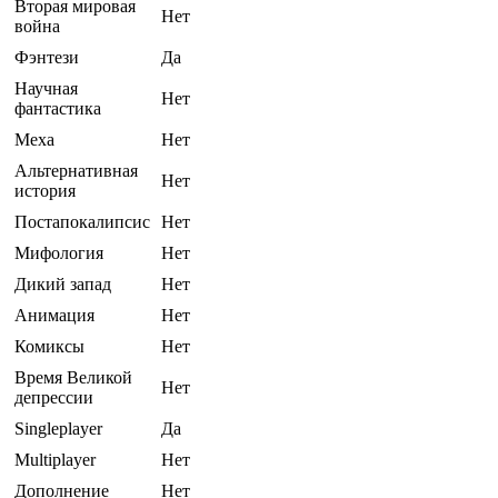
Вторая мировая
Нет
война
Фэнтези
Да
Научная
Нет
фантастика
Меха
Нет
Альтернативная
Нет
история
Постапокалипсис
Нет
Мифология
Нет
Дикий запад
Нет
Анимация
Нет
Комиксы
Нет
Время Великой
Нет
депрессии
Singleplayer
Да
Multiplayer
Нет
Дополнение
Нет