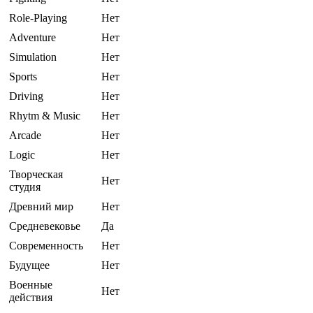
Role-Playing
Нет
Adventure
Нет
Simulation
Нет
Sports
Нет
Driving
Нет
Rhytm & Music
Нет
Arcade
Нет
Logic
Нет
Творческая
Нет
студия
Древний мир
Нет
Средневековье
Да
Современность
Нет
Будущее
Нет
Военные
Нет
действия