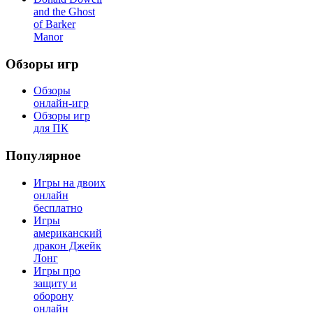
and the Ghost
of Barker
Manor
Обзоры игр
Обзоры
онлайн-игр
Обзоры игр
для ПК
Популярное
Игры на двоих
онлайн
бесплатно
Игры
американский
дракон Джейк
Лонг
Игры про
защиту и
оборону
онлайн