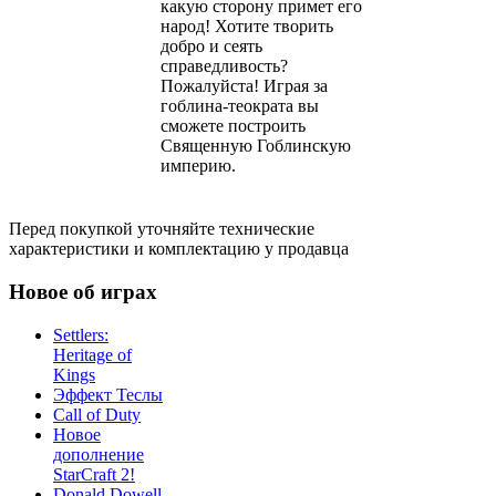
какую сторону примет его
народ! Хотите творить
добро и сеять
справедливость?
Пожалуйста! Играя за
гоблина-теократа вы
сможете построить
Священную Гоблинскую
империю.
Перед покупкой уточняйте технические
характеристики и комплектацию у продавца
Новое об играх
Settlers:
Heritage of
Kings
Эффект Теслы
Call of Duty
Новое
дополнение
StarCraft 2!
Donald Dowell