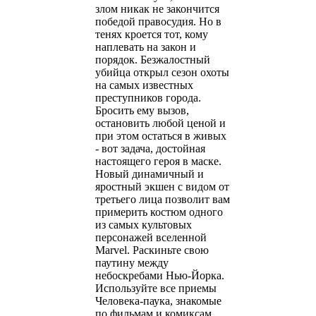
злом никак не закончится
победой правосудия. Но в
тенях кроется тот, кому
наплевать на закон и
порядок. Безжалостный
убийца открыл сезон охоты
на самых известных
преступников города.
Бросить ему вызов,
остановить любой ценой и
при этом остаться в живых
- вот задача, достойная
настоящего героя в маске.
Новый динамичный и
яростный экшен с видом от
третьего лица позволит вам
примерить костюм одного
из самых культовых
персонажей вселенной
Marvel. Раскиньте свою
паутину между
небоскребами Нью-Йорка.
Используйте все приемы
Человека-паука, знакомые
по фильмам и комиксам.