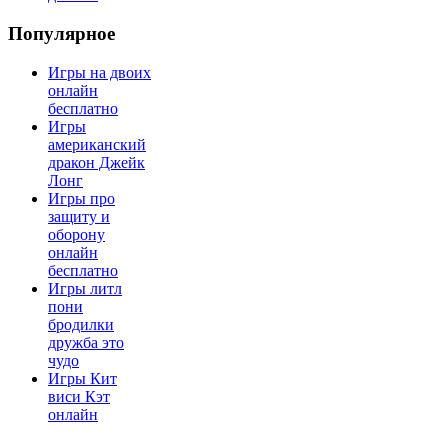
Популярное
Игры на двоих
онлайн
бесплатно
Игры
американский
дракон Джейк
Лонг
Игры про
защиту и
оборону
онлайн
бесплатно
Игры литл
пони
бродилки
дружба это
чудо
Игры Кит
виси Кэт
онлайн