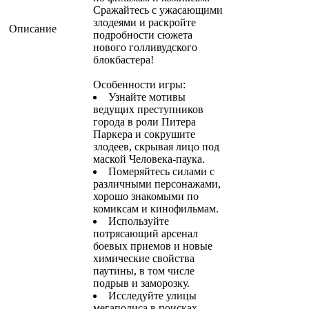
Сражайтесь с ужасающими
злодеями и раскройте
Описание
подробности сюжета
нового голливудского
блокбастера!
Особенности игры:
Узнайте мотивы
ведущих преступников
города в роли Питера
Паркера и сокрушите
злодеев, скрывая лицо под
маской Человека-паука.
Померяйтесь силами с
различными персонажами,
хорошо знакомыми по
комиксам и кинофильмам.
Используйте
потрясающий арсенал
боевых приемов и новые
химические свойства
паутины, в том числе
подрыв и заморозку.
Исследуйте улицы
мегаполиса в поисках