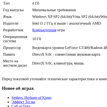
Тип
4 Гб
Год выпуска
Минимальные требования
Язык
Windows XP SP2 (64-bit)/Vista SP2 (64-bit)/Win
Издатели
Intel i3 2 ГГц и выше / аналогичный AMD
Разработчик
Компьютерная
игра
Операционная
10 Гб
система
Процессор
Видеокарта уровня GeForce GT400/Radeon 4
Память
DirectX 9.0c - совместимая звуковая карта
Место на
DirectX 9.0c, клавиатура, мышь.
жестком диске
Перед покупкой уточняйте технические характеристики и ком
Новое об играх
Settlers: Heritage of Kings
Эффект Теслы
Call of Duty