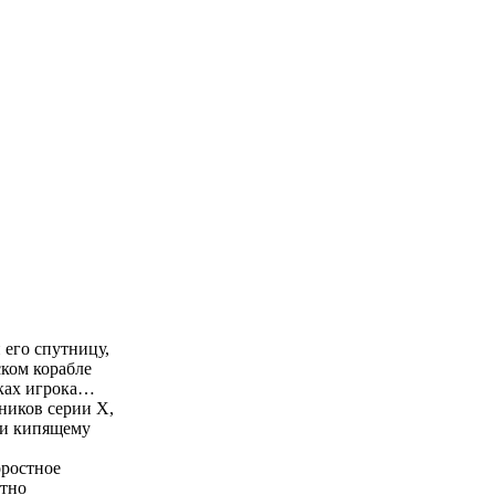
 его спутницу,
ком корабле
уках игрока…
нников серии Х,
у и кипящему
оростное
ютно