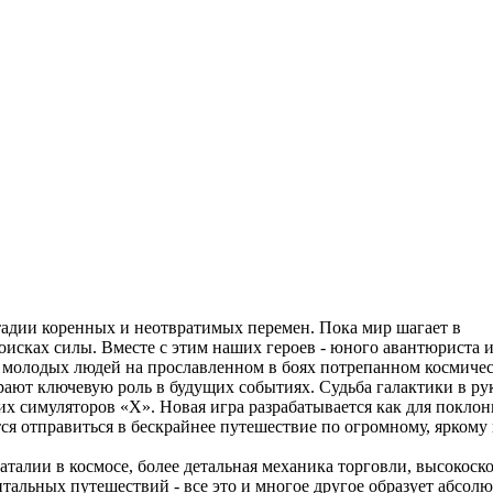
стадии коренных и неотвратимых перемен. Пока мир шагает в
оисках силы. Вместе с этим наших героев - юного авантюриста и
е молодых людей на прославленном в боях потрепанном космичес
грают ключевую роль в будущих событиях. Судьба галактики в р
ких симуляторов «Х». Новая игра разрабатывается как для покло
тся отправиться в бескрайнее путешествие по огромному, ярком
талии в космосе, более детальная механика торговли, высокоск
тальных путешествий - все это и многое другое образует абсол