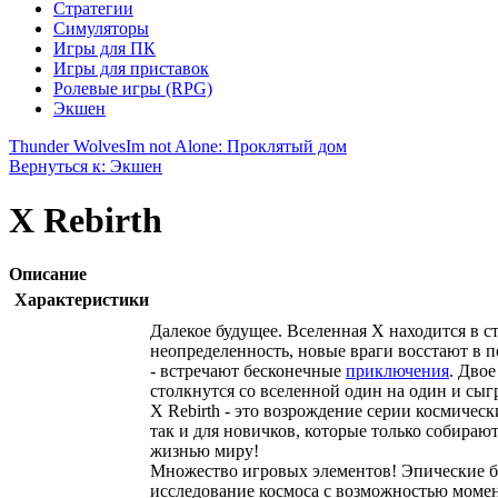
Стратегии
Симуляторы
Игры для ПК
Игры для приставок
Ролевые игры (RPG)
Экшен
Thunder Wolves
Im not Alone: Проклятый дом
Вернуться к: Экшен
X Rebirth
Описание
Характеристики
Далекое будущее. Вселенная Х находится в 
неопределенность, новые враги восстают в п
- встречают бесконечные
приключения
. Дво
столкнутся со вселенной один на один и сы
X Rebirth - это возрождение серии космичес
так и для новичков, которые только собираю
жизнью миру!
Множество игровых элементов! Эпические ба
исследование космоса с возможностью момен