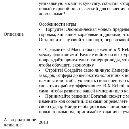
уникальную космическую сагу, события котор
новый игровой опыт - легкий для освоения 
довольными!
Особенности игры:
Торгуйте! Экономическая модель предель
Описание
городам, кишащим кораблями и дронами, что
Остановите грузовой транспорт, перевозящий
Сражайтесь! Масштабы сражений в X Rebi
между флотилиями! Ведите войну на всех ур
повреждайте двигатели и гиперприводы, чтоб
чтобы обрушить экономику.
Стройте! Создайте свою личную Империю
заводов, от ферм до высокотехнологичных в
наживы или чтобы укрепить свою военную мо
сделать их работу эффективнее. В X Rebirth
сами, чтобы развитие вашей империи шло как
Принимайте решения! Богатый сюжет с ма
изменить ход событий. Вы сами определяете
свою судьбу. Найдите общий язык с иноплан
новые знакомства, принимайте задания случ
Альтернативное
2013
название