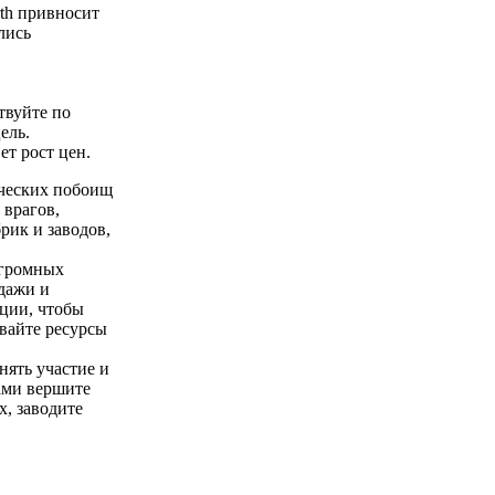
rth привносит
лись
твуйте по
ель.
ет рост цен.
ических побоищ
 врагов,
рик и заводов,
огромных
дажи и
ции, чтобы
ывайте ресурсы
нять участие и
ами вершите
, заводите