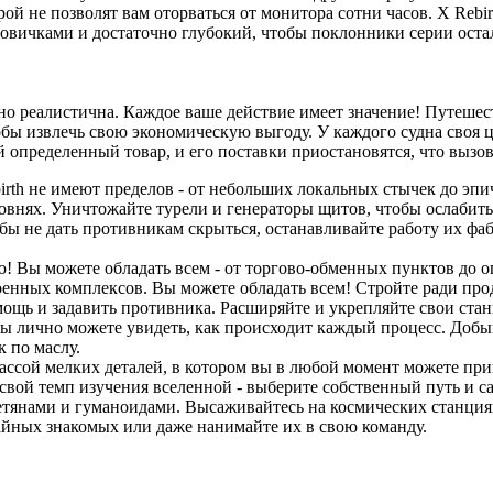
ой не позволят вам оторваться от монитора сотни часов. X Rebi
новичками и достаточно глубокий, чтобы поклонники серии оста
но реалистична. Каждое ваше действие имеет значение! Путешес
бы извлечь свою экономическую выгоду. У каждого судна своя ц
 определенный товар, и его поставки приостановятся, что вызов
rth не имеют пределов - от небольших локальных стычек до эп
овнях. Уничтожайте турели и генераторы щитов, чтобы ослабить
ы не дать противникам скрыться, останавливайте работу их фаб
! Вы можете обладать всем - от торгово-обменных пунктов до 
оенных комплексов. Вы можете обладать всем! Стройте ради про
щь и задавить противника. Расширяйте и укрепляйте свои стан
 вы лично можете увидеть, как происходит каждый процесс. Доб
 по маслу.
ссой мелких деталей, в котором вы в любой момент можете при
 свой темп изучения вселенной - выберите собственный путь и с
етянами и гуманоидами. Высаживайтесь на космических станциях
айных знакомых или даже нанимайте их в свою команду.