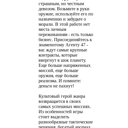
страшным, но честным
девизом. Возьмите в руки
оружие, используйте его по
назначению и забудьте о
морали. В этой работе нет
места личным
переживаниям - есть только
бизнес. Присоединяйтесь к
знаменитому Агенту 47 -
вас ждут самые крупные
контракты, которые
ввергнут в шок планету.
Еще больше напряженных
миссий, еще больше
оружия, еще больше
реализма. И помните:
деньги не пахнут!
Культовый герой жанра
возвращается в своих
самых успешных миссиях.
Из особенностей игры
стоит выделить
разнообразные тактические
решения, богатый арсенал,