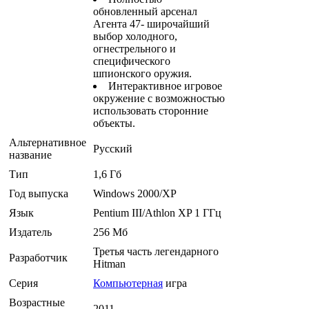
обновленный арсенал
Агента 47- широчайший
выбор холодного,
огнестрельного и
специфического
шпионского оружия.
Интерактивное игровое
окружение с возможностью
использовать сторонние
объекты.
Альтернативное
Русский
название
Тип
1,6 Гб
Год выпуска
Windows 2000/XP
Язык
Pentium III/Athlon XP 1 ГГц
Издатель
256 Мб
Третья часть легендарного
Разработчик
Hitman
Серия
Компьютерная
игра
Возрастные
2011