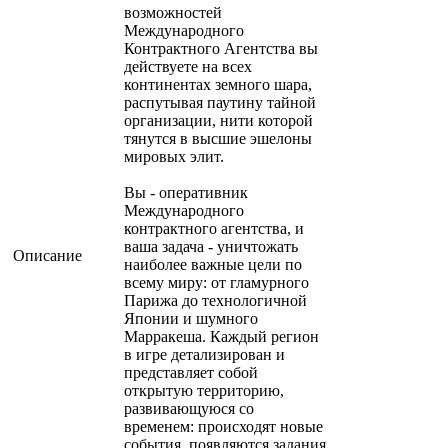
возможностей
Международного
Контрактного Агентства вы
действуете на всех
континентах земного шара,
распутывая паутину тайной
организации, нити которой
тянутся в высшие эшелоны
мировых элит.
Вы - оперативник
Международного
контрактного агентства, и
ваша задача - уничтожать
Описание
наиболее важные цели по
всему миру: от гламурного
Парижа до технологичной
Японии и шумного
Марракеша. Каждый регион
в игре детализирован и
представляет собой
открытую территорию,
развивающуюся со
временем: происходят новые
события, появляются задания