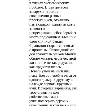
в тисках экономических
проблем. В центре всей
заварухи - троица
совершенно разных
преступников, отчаянно
пытающихся ухватить удачу
за хвост в
непрекращающейся борьбе за
место под солнцем. Бывший
член уличной банды
Франклин старается завязать
с прошлым. Отошедший от
дел грабитель банков Майкл
обнаруживает, что в честной
жизни все не так радужно,
как представлялось.
Повернутый на насилии
псих Тревор перебивается от
одного дельца к другому в
надежде сорвать крупный
куш. Исчерпав варианты, эти
трое ставят на кон
собственные жизни и
учиняют серию дерзких
ограблений, в которых - или