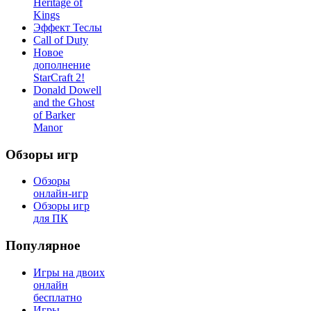
Heritage of
Kings
Эффект Теслы
Call of Duty
Новое
дополнение
StarCraft 2!
Donald Dowell
and the Ghost
of Barker
Manor
Обзоры игр
Обзоры
онлайн-игр
Обзоры игр
для ПК
Популярное
Игры на двоих
онлайн
бесплатно
Игры